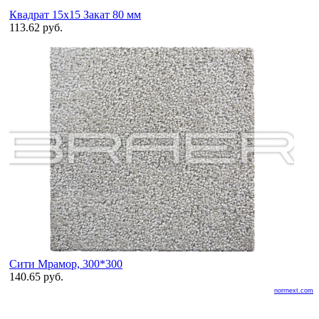
Квадрат 15х15 Закат 80 мм
113.62 руб.
Сити Мрамор, 300*300
140.65 руб.
norrnext.com
ООО «БелАртДом»