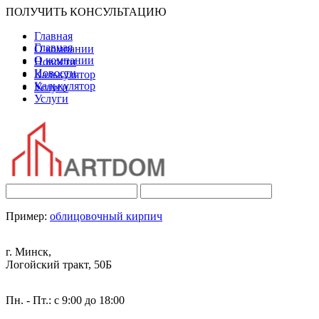
ПОЛУЧИТЬ КОНСУЛЬТАЦИЮ
Главная
Главная
О компании
О компании
Новости
Новости
Калькулятор
Калькулятор
Услуги
Услуги
Пример:
облицовочный кирпич
г. Минск,
Логойский тракт, 50Б
Пн. - Пт.: с 9:00 до 18:00