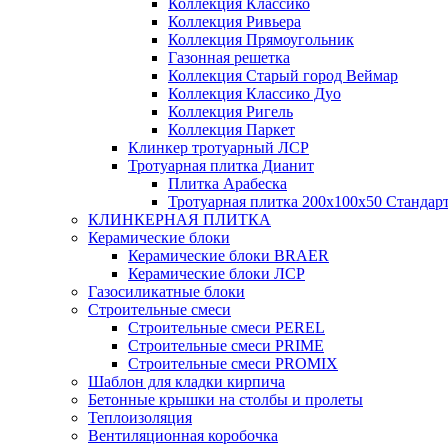
Коллекция Классико
Коллекция Ривьера
Коллекция Прямоугольник
Газонная решетка
Коллекция Старый город Веймар
Коллекция Классико Дуо
Коллекция Ригель
Коллекция Паркет
Клинкер тротуарный ЛСР
Тротуарная плитка Дианит
Плитка Арабеска
Тротуарная плитка 200х100х50 Стандар
КЛИНКЕРНАЯ ПЛИТКА
Керамические блоки
Керамические блоки BRAER
Керамические блоки ЛСР
Газосиликатные блоки
Строительные смеси
Строительные смеси PEREL
Строительные смеси PRIME
Строительные смеси PROMIX
Шаблон для кладки кирпича
Бетонные крышки на столбы и пролеты
Теплоизоляция
Вентиляционная коробочка