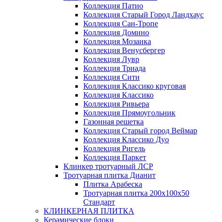
Коллекция Патио
Коллекция Старый Город Ландхаус
Коллекция Сан-Тропе
Коллекция Домино
Коллекция Мозаика
Коллекция Венусбергер
Коллекция Лувр
Коллекция Триада
Коллекция Сити
Коллекция Классико круговая
Коллекция Классико
Коллекция Ривьера
Коллекция Прямоугольник
Газонная решетка
Коллекция Старый город Веймар
Коллекция Классико Дуо
Коллекция Ригель
Коллекция Паркет
Клинкер тротуарный ЛСР
Тротуарная плитка Дианит
Плитка Арабеска
Тротуарная плитка 200х100х50
Стандарт
КЛИНКЕРНАЯ ПЛИТКА
Керамические блоки