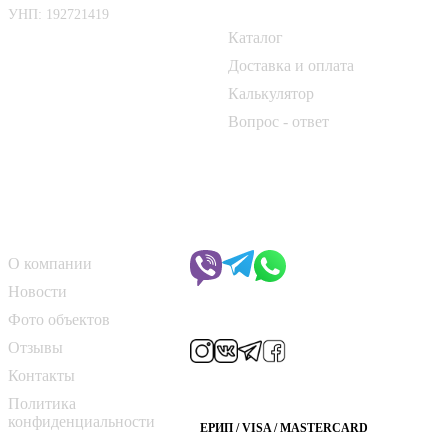
Покупателю
УНП: 192721419
Каталог
📍 г. Минск, Логойский тракт,
50
Доставка и оплата
Калькулятор
📞
+375 33 690 10 40
Вопрос - ответ
📞
+375 29 182 50 17
✉️
kirpich@art-dom.by
О компании
Чат с менеджером
О компании
Новости
Мы в соцсетях
Фото объектов
Отзывы
Контакты
Способы оплаты
Политика
конфиденциальности
ЕРИП / VISA / MASTERCARD