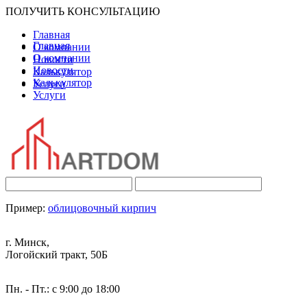
ПОЛУЧИТЬ КОНСУЛЬТАЦИЮ
Главная
Главная
О компании
О компании
Новости
Новости
Калькулятор
Калькулятор
Услуги
Услуги
Пример:
облицовочный кирпич
г. Минск,
Логойский тракт, 50Б
Пн. - Пт.: с 9:00 до 18:00