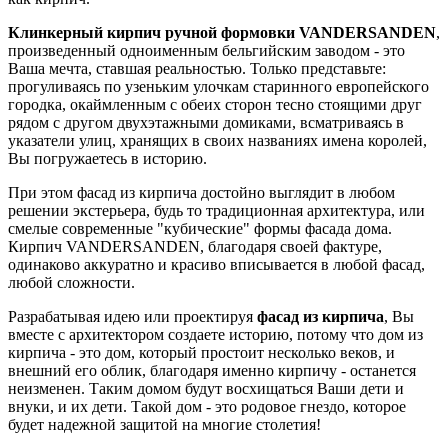
Клинкерный кирпич ручной формовки VANDERSANDEN
,
произведенный одноименным бельгийским заводом - это
Ваша мечта, ставшая реальностью. Только представьте:
прогуливаясь по узеньким улочкам старинного европейского
городка, окаймленным с обеих сторон тесно стоящими друг
рядом с другом двухэтажными домиками, всматриваясь в
указатели улиц, хранящих в своих названиях имена королей,
Вы погружаетесь в историю.
При этом фасад из кирпича достойно выглядит в любом
решении экстерьера, будь то традиционная архитектура, или
смелые современные "кубические" формы фасада дома.
Кирпич VANDERSANDEN, благодаря своей фактуре,
одинаково аккуратно и красиво вписывается в любой фасад,
любой сложности.
Разрабатывая идею или проектируя
фасад из кирпича
, Вы
вместе с архитектором создаете историю, потому что дом из
кирпича - это дом, который простоит несколько веков, и
внешний его облик, благодаря именно кирпичу - останется
неизменен. Таким домом будут восхищаться Ваши дети и
внуки, и их дети. Такой дом - это родовое гнездо, которое
будет надежной защитой на многие столетия!