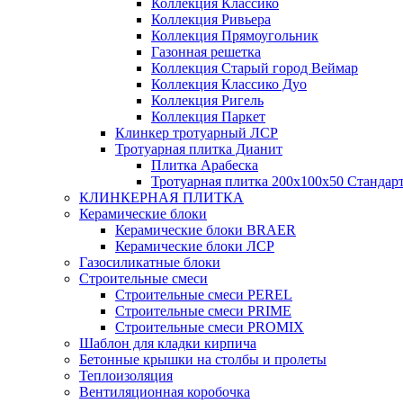
Коллекция Классико
Коллекция Ривьера
Коллекция Прямоугольник
Газонная решетка
Коллекция Старый город Веймар
Коллекция Классико Дуо
Коллекция Ригель
Коллекция Паркет
Клинкер тротуарный ЛСР
Тротуарная плитка Дианит
Плитка Арабеска
Тротуарная плитка 200х100х50 Стандар
КЛИНКЕРНАЯ ПЛИТКА
Керамические блоки
Керамические блоки BRAER
Керамические блоки ЛСР
Газосиликатные блоки
Строительные смеси
Строительные смеси PEREL
Строительные смеси PRIME
Строительные смеси PROMIX
Шаблон для кладки кирпича
Бетонные крышки на столбы и пролеты
Теплоизоляция
Вентиляционная коробочка