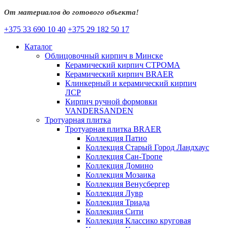
От материалов до готового объекта!
+375 33 690 10 40
+375 29 182 50 17
Каталог
Облицовочный кирпич в Минске
Керамический кирпич СТРОМА
Керамический кирпич BRAER
Клинкерный и керамический кирпич
ЛСР
Кирпич ручной формовки
VANDERSANDEN
Тротуарная плитка
Тротуарная плитка BRAER
Коллекция Патио
Коллекция Старый Город Ландхаус
Коллекция Сан-Тропе
Коллекция Домино
Коллекция Мозаика
Коллекция Венусбергер
Коллекция Лувр
Коллекция Триада
Коллекция Сити
Коллекция Классико круговая