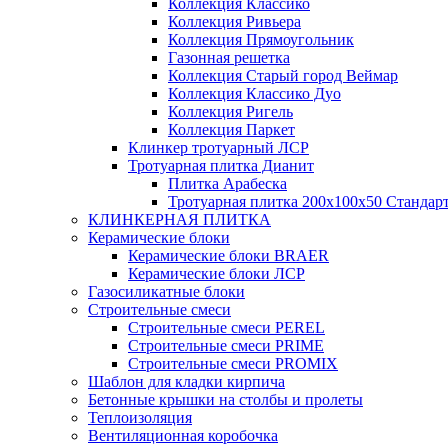
Коллекция Классико
Коллекция Ривьера
Коллекция Прямоугольник
Газонная решетка
Коллекция Старый город Веймар
Коллекция Классико Дуо
Коллекция Ригель
Коллекция Паркет
Клинкер тротуарный ЛСР
Тротуарная плитка Дианит
Плитка Арабеска
Тротуарная плитка 200х100х50 Стандар
КЛИНКЕРНАЯ ПЛИТКА
Керамические блоки
Керамические блоки BRAER
Керамические блоки ЛСР
Газосиликатные блоки
Строительные смеси
Строительные смеси PEREL
Строительные смеси PRIME
Строительные смеси PROMIX
Шаблон для кладки кирпича
Бетонные крышки на столбы и пролеты
Теплоизоляция
Вентиляционная коробочка