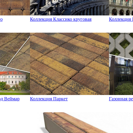
уо
Коллекция Классико круговая
Коллекция 
од Веймар
Коллекция Паркет
Газонная р