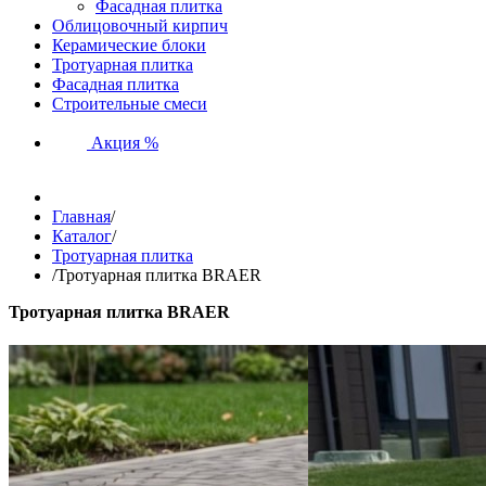
Фасадная плитка
Облицовочный кирпич
Керамические блоки
Тротуарная плитка
Фасадная плитка
Строительные смеси
Акция %
Главная
/
Каталог
/
Тротуарная плитка
/
Тротуарная плитка BRAER
Тротуарная плитка BRAER