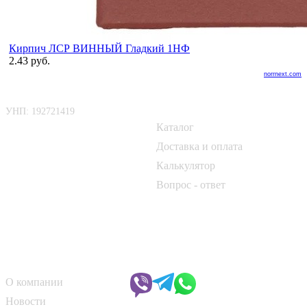
Кирпич ЛСР ВИННЫЙ Гладкий 1НФ
2.43 руб.
norrnext.com
ООО «БелАртДом»
Покупателю
УНП: 192721419
Каталог
📍 г. Минск, Логойский тракт,
50Б
Доставка и оплата
Калькулятор
📞
+375 33 690 10 40
Вопрос - ответ
📞
+375 29 182 50 17
✉️
kirpich@art-dom.by
О компании
Чат с менеджером
О компании
Новости