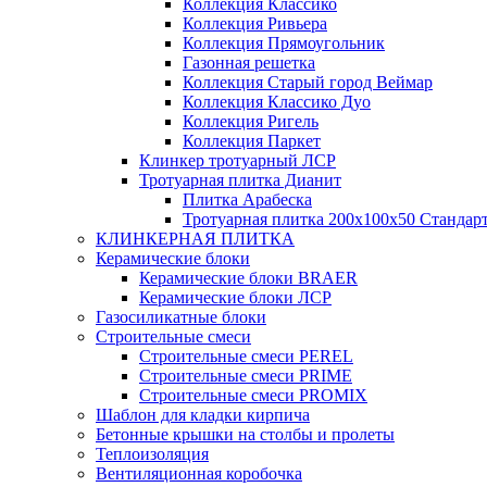
Коллекция Классико
Коллекция Ривьера
Коллекция Прямоугольник
Газонная решетка
Коллекция Старый город Веймар
Коллекция Классико Дуо
Коллекция Ригель
Коллекция Паркет
Клинкер тротуарный ЛСР
Тротуарная плитка Дианит
Плитка Арабеска
Тротуарная плитка 200х100х50 Стандар
КЛИНКЕРНАЯ ПЛИТКА
Керамические блоки
Керамические блоки BRAER
Керамические блоки ЛСР
Газосиликатные блоки
Строительные смеси
Строительные смеси PEREL
Строительные смеси PRIME
Строительные смеси PROMIX
Шаблон для кладки кирпича
Бетонные крышки на столбы и пролеты
Теплоизоляция
Вентиляционная коробочка