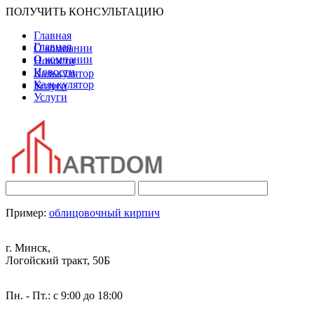
ПОЛУЧИТЬ КОНСУЛЬТАЦИЮ
Главная
Главная
О компании
О компании
Новости
Новости
Калькулятор
Калькулятор
Услуги
Услуги
Пример:
облицовочный кирпич
г. Минск,
Логойский тракт, 50Б
Пн. - Пт.: с 9:00 до 18:00