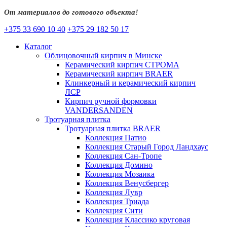
От материалов до готового объекта!
+375 33 690 10 40
+375 29 182 50 17
Каталог
Облицовочный кирпич в Минске
Керамический кирпич СТРОМА
Керамический кирпич BRAER
Клинкерный и керамический кирпич
ЛСР
Кирпич ручной формовки
VANDERSANDEN
Тротуарная плитка
Тротуарная плитка BRAER
Коллекция Патио
Коллекция Старый Город Ландхаус
Коллекция Сан-Тропе
Коллекция Домино
Коллекция Мозаика
Коллекция Венусбергер
Коллекция Лувр
Коллекция Триада
Коллекция Сити
Коллекция Классико круговая