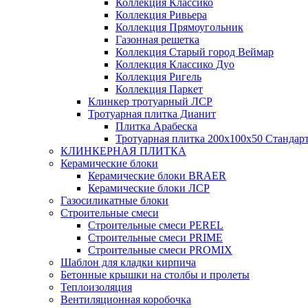
Коллекция Классико
Коллекция Ривьера
Коллекция Прямоугольник
Газонная решетка
Коллекция Старый город Веймар
Коллекция Классико Дуо
Коллекция Ригель
Коллекция Паркет
Клинкер тротуарный ЛСР
Тротуарная плитка Дианит
Плитка Арабеска
Тротуарная плитка 200х100х50 Стандар
КЛИНКЕРНАЯ ПЛИТКА
Керамические блоки
Керамические блоки BRAER
Керамические блоки ЛСР
Газосиликатные блоки
Строительные смеси
Строительные смеси PEREL
Строительные смеси PRIME
Строительные смеси PROMIX
Шаблон для кладки кирпича
Бетонные крышки на столбы и пролеты
Теплоизоляция
Вентиляционная коробочка