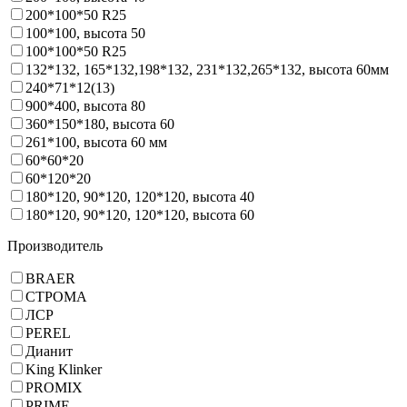
200*100*50 R25
100*100, высота 50
100*100*50 R25
132*132, 165*132,198*132, 231*132,265*132, высота 60мм
240*71*12(13)
900*400, высота 80
360*150*180, высота 60
261*100, высота 60 мм
60*60*20
60*120*20
180*120, 90*120, 120*120, высота 40
180*120, 90*120, 120*120, высота 60
Производитель
BRAER
СТРОМА
ЛСР
PEREL
Дианит
King Klinker
PROMIX
PRIME