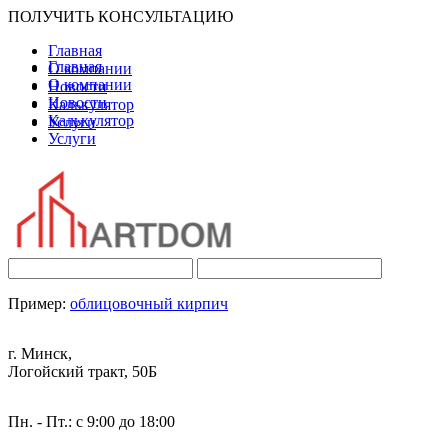
ПОЛУЧИТЬ КОНСУЛЬТАЦИЮ
Главная
Главная
О компании
О компании
Новости
Новости
Калькулятор
Калькулятор
Услуги
Услуги
Пример:
облицовочный кирпич
г. Минск,
Логойский тракт, 50Б
Пн. - Пт.: с 9:00 до 18:00