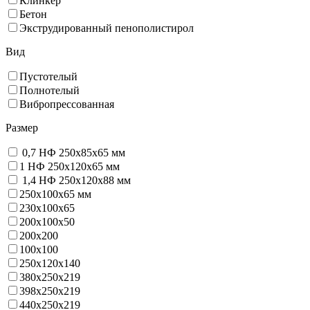
Клинкер
Бетон
Экструдированный пенополистирол
Вид
Пустотелый
Полнотелый
Вибропрессованная
Размер
0,7 НФ 250х85х65 мм
1 НФ 250х120х65 мм
1,4 НФ 250х120х88 мм
250х100х65 мм
230х100х65
200x100x50
200х200
100х100
250х120х140
380х250х219
398х250х219
440х250х219