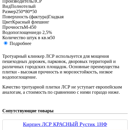
Производитель
ЛСР
Вид
Полнотелый
Размер
250*80*50
Поверхность (фактура)
Гладкая
Цвет
Красный флешинг
Прочность
М-450
Водопоглощение
до 2,5%
Количество штук в кв.м
50
Подробнее
Тротуарный клинкер ЛСР используется для мощения
пешеходных дорожек, парковок, дворовых территорий и
различных городских площадок. Основные преимущества
плитки - высокая прочность и морозостойкость, низкое
водопоглощение.
Качество тротуарной плитки ЛСР не уступает европейским
аналогам, а стоимость по сравнению с ними гораздо ниже.
Сопутствующие товары
Кирпич ЛСР КРАСНЫЙ Рустик 1НФ