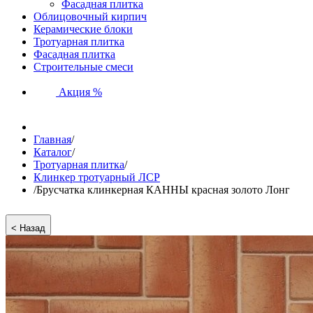
Фасадная плитка
Облицовочный кирпич
Керамические блоки
Тротуарная плитка
Фасадная плитка
Строительные смеси
Акция %
Главная
/
Каталог
/
Тротуарная плитка
/
Клинкер тротуарный ЛСР
/
Брусчатка клинкерная КАННЫ красная золото Лонг