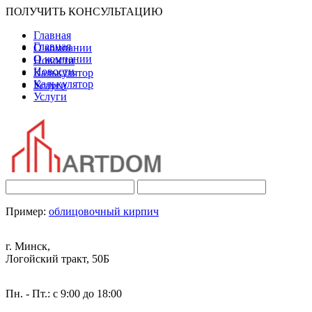
ПОЛУЧИТЬ КОНСУЛЬТАЦИЮ
Главная
Главная
О компании
О компании
Новости
Новости
Калькулятор
Калькулятор
Услуги
Услуги
Пример:
облицовочный кирпич
г. Минск,
Логойский тракт, 50Б
Пн. - Пт.: с 9:00 до 18:00