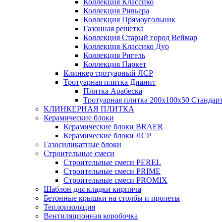
Коллекция Классико
Коллекция Ривьера
Коллекция Прямоугольник
Газонная решетка
Коллекция Старый город Веймар
Коллекция Классико Дуо
Коллекция Ригель
Коллекция Паркет
Клинкер тротуарный ЛСР
Тротуарная плитка Дианит
Плитка Арабеска
Тротуарная плитка 200х100х50 Стандар
КЛИНКЕРНАЯ ПЛИТКА
Керамические блоки
Керамические блоки BRAER
Керамические блоки ЛСР
Газосиликатные блоки
Строительные смеси
Строительные смеси PEREL
Строительные смеси PRIME
Строительные смеси PROMIX
Шаблон для кладки кирпича
Бетонные крышки на столбы и пролеты
Теплоизоляция
Вентиляционная коробочка