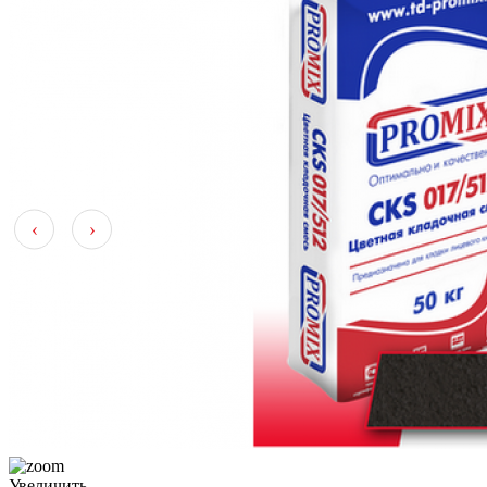
‹
›
Увеличить