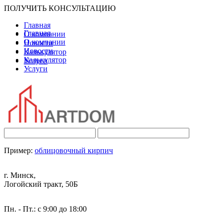
ПОЛУЧИТЬ КОНСУЛЬТАЦИЮ
Главная
Главная
О компании
О компании
Новости
Новости
Калькулятор
Калькулятор
Услуги
Услуги
Пример:
облицовочный кирпич
г. Минск,
Логойский тракт, 50Б
Пн. - Пт.: с 9:00 до 18:00