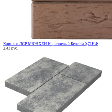
Клинкер ЛСР МЮНХЕН Коричневый Береста 0,71НФ
2.43 руб.