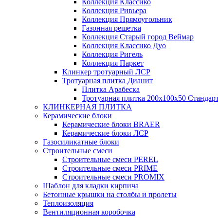
Коллекция Классико
Коллекция Ривьера
Коллекция Прямоугольник
Газонная решетка
Коллекция Старый город Веймар
Коллекция Классико Дуо
Коллекция Ригель
Коллекция Паркет
Клинкер тротуарный ЛСР
Тротуарная плитка Дианит
Плитка Арабеска
Тротуарная плитка 200х100х50 Стандар
КЛИНКЕРНАЯ ПЛИТКА
Керамические блоки
Керамические блоки BRAER
Керамические блоки ЛСР
Газосиликатные блоки
Строительные смеси
Строительные смеси PEREL
Строительные смеси PRIME
Строительные смеси PROMIX
Шаблон для кладки кирпича
Бетонные крышки на столбы и пролеты
Теплоизоляция
Вентиляционная коробочка