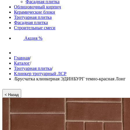
Фасадная плитка
Облицовочный кирпич
Керамические блоки
Тротуарная плитка
Фасадная плитка
Строительные смеси
Акция %
Главная
/
Каталог
/
Тротуарная плитка
/
Клинкер тротуарный ЛСР
/
Брусчатка клинкерная ЭДИНБУРГ темно-красная Лонг