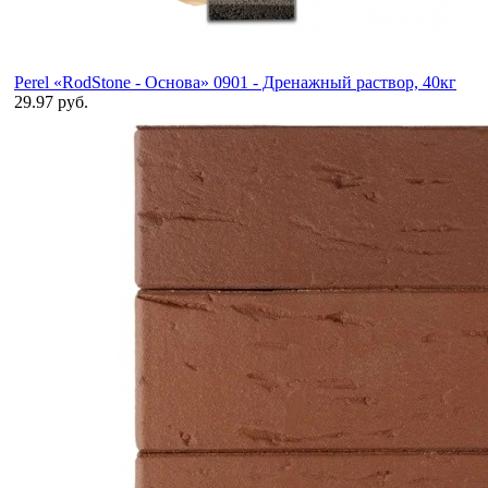
Perel «RodStone - Основа» 0901 - Дренажный раствор, 40кг
29.97 руб.