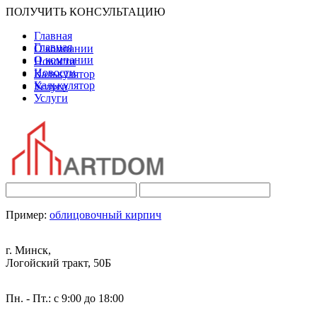
ПОЛУЧИТЬ КОНСУЛЬТАЦИЮ
Главная
Главная
О компании
О компании
Новости
Новости
Калькулятор
Калькулятор
Услуги
Услуги
Пример:
облицовочный кирпич
г. Минск,
Логойский тракт, 50Б
Пн. - Пт.: с 9:00 до 18:00