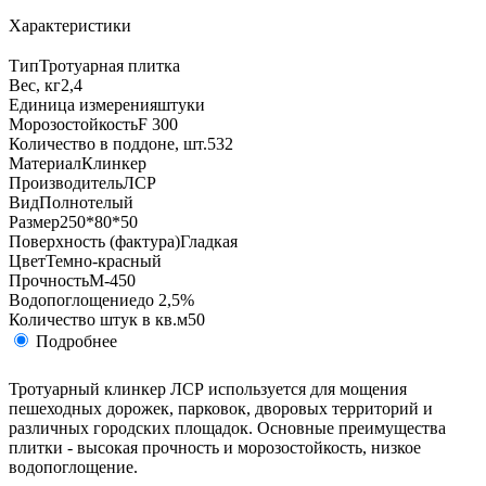
Характеристики
Тип
Тротуарная плитка
Вес, кг
2,4
Единица измерения
штуки
Морозостойкость
F 300
Количество в поддоне, шт.
532
Материал
Клинкер
Производитель
ЛСР
Вид
Полнотелый
Размер
250*80*50
Поверхность (фактура)
Гладкая
Цвет
Темно-красный
Прочность
М-450
Водопоглощение
до 2,5%
Количество штук в кв.м
50
Подробнее
Тротуарный клинкер ЛСР используется для мощения
пешеходных дорожек, парковок, дворовых территорий и
различных городских площадок. Основные преимущества
плитки - высокая прочность и морозостойкость, низкое
водопоглощение.