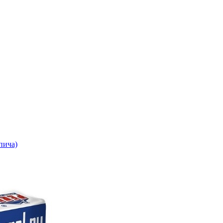
пича)