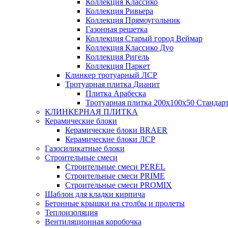
Коллекция Классико
Коллекция Ривьера
Коллекция Прямоугольник
Газонная решетка
Коллекция Старый город Веймар
Коллекция Классико Дуо
Коллекция Ригель
Коллекция Паркет
Клинкер тротуарный ЛСР
Тротуарная плитка Дианит
Плитка Арабеска
Тротуарная плитка 200х100х50 Стандар
КЛИНКЕРНАЯ ПЛИТКА
Керамические блоки
Керамические блоки BRAER
Керамические блоки ЛСР
Газосиликатные блоки
Строительные смеси
Строительные смеси PEREL
Строительные смеси PRIME
Строительные смеси PROMIX
Шаблон для кладки кирпича
Бетонные крышки на столбы и пролеты
Теплоизоляция
Вентиляционная коробочка