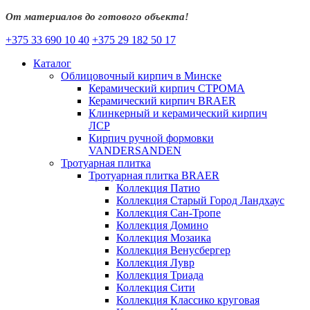
От материалов до готового объекта!
+375 33 690 10 40
+375 29 182 50 17
Каталог
Облицовочный кирпич в Минске
Керамический кирпич СТРОМА
Керамический кирпич BRAER
Клинкерный и керамический кирпич
ЛСР
Кирпич ручной формовки
VANDERSANDEN
Тротуарная плитка
Тротуарная плитка BRAER
Коллекция Патио
Коллекция Старый Город Ландхаус
Коллекция Сан-Тропе
Коллекция Домино
Коллекция Мозаика
Коллекция Венусбергер
Коллекция Лувр
Коллекция Триада
Коллекция Сити
Коллекция Классико круговая