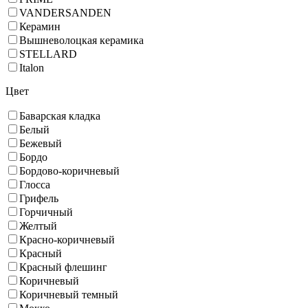
VANDERSANDEN
Керамин
Вышневолоцкая керамика
STELLARD
Italon
Цвет
Баварская кладка
Белый
Бежевый
Бордо
Бордово-коричневый
Глосса
Грифель
Горчичный
Желтый
Красно-коричневый
Красный
Красный флешинг
Коричневый
Коричневый темный