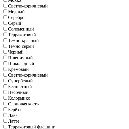
Мокко
Светло-коричневый
Медный
Серебро
Серый
Соломенный
Терракотовый
Темно-красный
Темно-серый
Черный
Пшеничный
Шоколадный
Кремовый
Светло-коричневый
Супербелый
Бесцветный
Песочный
Колормикс
Слоновая кость
Берёза
Лава
Латте
Терракотовый флешинг