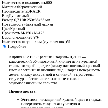
Количество в поддоне, шт.
600
Материал
Керамический
Производитель
BRAER
Вид
Пустотелый
Размер
0,7 НФ 250х85х65 мм
Поверхность (фактура)
Гладкая
Цвет
Красный
Прочность
М-150 / М-175
Водопоглощение
8-9%
Количество штук в кв.м (с учетом шва)
51
Подробнее
Кирпич БРАЕР «Красный Гладкий» 0,7НФ —
классический облицовочный кирпич из натуральной
глины, который придает фасаду насыщенный красный
цвет и элегантный внешний вид. Гладкая поверхность
делает кладку аккуратной и стильной, а пустотелая
структура обеспечивает отличные тепло- и
звукоизоляционные свойства.
Преимущества:
Эстетика:
насыщенный красный цвет и гладкая
поверхность создают аккуратную и