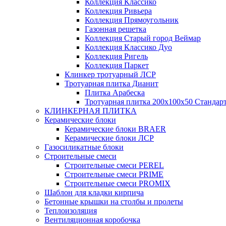
Коллекция Классико
Коллекция Ривьера
Коллекция Прямоугольник
Газонная решетка
Коллекция Старый город Веймар
Коллекция Классико Дуо
Коллекция Ригель
Коллекция Паркет
Клинкер тротуарный ЛСР
Тротуарная плитка Дианит
Плитка Арабеска
Тротуарная плитка 200х100х50 Стандар
КЛИНКЕРНАЯ ПЛИТКА
Керамические блоки
Керамические блоки BRAER
Керамические блоки ЛСР
Газосиликатные блоки
Строительные смеси
Строительные смеси PEREL
Строительные смеси PRIME
Строительные смеси PROMIX
Шаблон для кладки кирпича
Бетонные крышки на столбы и пролеты
Теплоизоляция
Вентиляционная коробочка