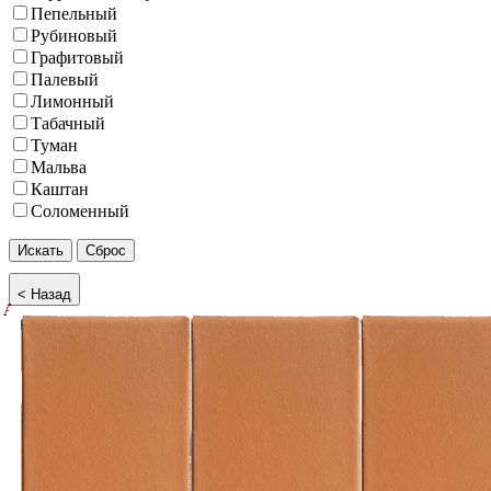
Пепельный
Рубиновый
Графитовый
Палевый
Лимонный
Табачный
Туман
Мальва
Каштан
Соломенный
Акция