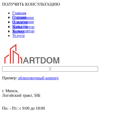
ПОЛУЧИТЬ КОНСУЛЬТАЦИЮ
Главная
Главная
О компании
О компании
Новости
Новости
Калькулятор
Калькулятор
Услуги
Услуги
Пример:
облицовочный кирпич
г. Минск,
Логойский тракт, 50Б
Пн. - Пт.: с 9:00 до 18:00