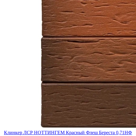
Клинкер ЛСР НОТТИНГЕМ Красный Флеш Береста 0,71НФ