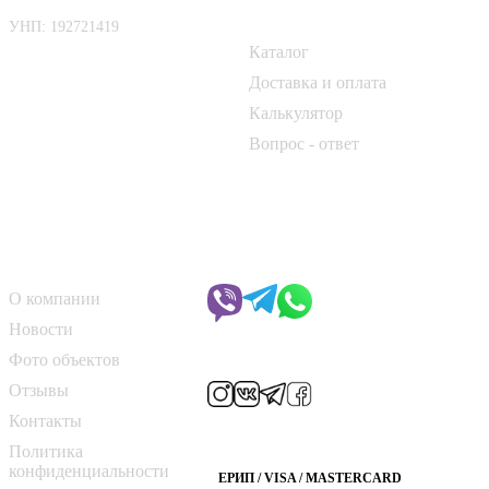
Покупателю
УНП: 192721419
Каталог
📍 г. Минск, Логойский тракт,
50Б
Доставка и оплата
Калькулятор
📞
+375 33 690 10 40
Вопрос - ответ
📞
+375 29 182 50 17
✉️
kirpich@art-dom.by
О компании
Чат с менеджером
О компании
Новости
Мы в соцсетях
Фото объектов
Отзывы
Контакты
Способы оплаты
Политика
конфиденциальности
ЕРИП / VISA / MASTERCARD