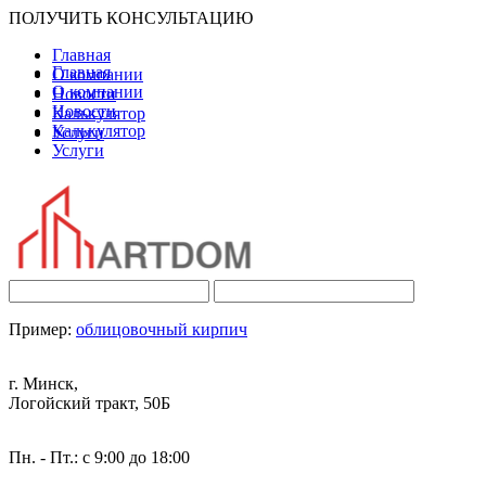
ПОЛУЧИТЬ КОНСУЛЬТАЦИЮ
Главная
Главная
О компании
О компании
Новости
Новости
Калькулятор
Калькулятор
Услуги
Услуги
Пример:
облицовочный кирпич
г. Минск,
Логойский тракт, 50Б
Пн. - Пт.: с 9:00 до 18:00