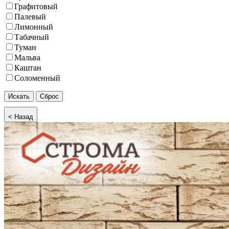
Графитовый
Палевый
Лимонный
Табачный
Туман
Мальва
Каштан
Соломенный