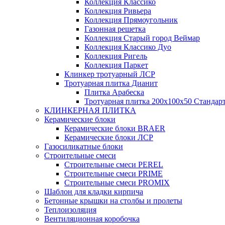
Коллекция Классико
Коллекция Ривьера
Коллекция Прямоугольник
Газонная решетка
Коллекция Старый город Веймар
Коллекция Классико Дуо
Коллекция Ригель
Коллекция Паркет
Клинкер тротуарный ЛСР
Тротуарная плитка Дианит
Плитка Арабеска
Тротуарная плитка 200х100х50 Стандар
КЛИНКЕРНАЯ ПЛИТКА
Керамические блоки
Керамические блоки BRAER
Керамические блоки ЛСР
Газосиликатные блоки
Строительные смеси
Строительные смеси PEREL
Строительные смеси PRIME
Строительные смеси PROMIX
Шаблон для кладки кирпича
Бетонные крышки на столбы и пролеты
Теплоизоляция
Вентиляционная коробочка