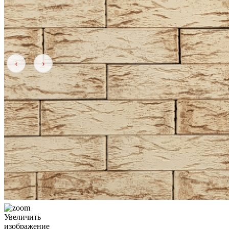
‹
›
Увеличить
изображение