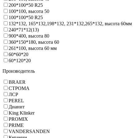
200*100*50 R25
100*100, высота 50
100*100*50 R25
132*132, 165*132,198*132, 231*132,265*132, высота 60мм
240*71*12(13)
900*400, высота 80
360*150*180, высота 60
261*100, высота 60 мм
60*60*20
60*120*20
Производитель
BRAER
СТРОМА
ЛСР
PEREL
Дианит
King Klinker
PROMIX
PRIME
VANDERSANDEN
Керамин