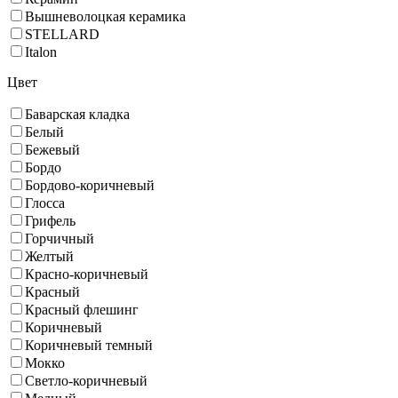
Вышневолоцкая керамика
STELLARD
Italon
Цвет
Баварская кладка
Белый
Бежевый
Бордо
Бордово-коричневый
Глосса
Грифель
Горчичный
Желтый
Красно-коричневый
Красный
Красный флешинг
Коричневый
Коричневый темный
Мокко
Светло-коричневый