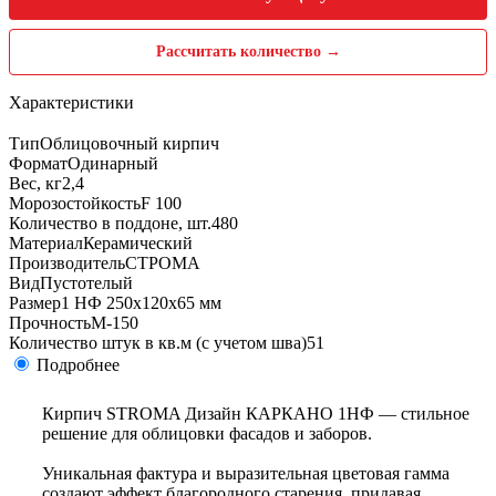
Рассчитать количество →
Характеристики
Тип
Облицовочный кирпич
Формат
Одинарный
Вес, кг
2,4
Морозостойкость
F 100
Количество в поддоне, шт.
480
Материал
Керамический
Производитель
СТРОМА
Вид
Пустотелый
Размер
1 НФ 250х120х65 мм
Прочность
М-150
Количество штук в кв.м (с учетом шва)
51
Подробнее
Кирпич STROMA Дизайн КАРКАНО 1НФ — стильное
решение для облицовки фасадов и заборов.
Уникальная фактура и выразительная цветовая гамма
создают эффект благородного старения, придавая