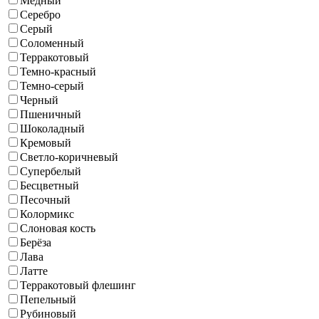
Медный
Серебро
Серый
Соломенный
Терракотовый
Темно-красный
Темно-серый
Черный
Пшеничный
Шоколадный
Кремовый
Светло-коричневый
Супербелый
Бесцветный
Песочный
Колормикс
Слоновая кость
Берёза
Лава
Латте
Терракотовый флешинг
Пепельный
Рубиновый