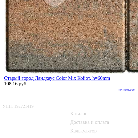
Старый город Ландхаус Color Mix Койот, h=60mm
108.16 руб.
norrnext.com
ООО «БелАртДом»
Покупателю
УНП: 192721419
Каталог
📍 г. Минск, Логойский тракт,
50Б
Доставка и оплата
Калькулятор
📞
+375 33 690 10 40