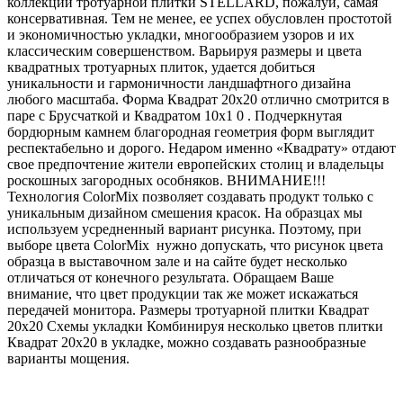
коллекции тротуарной плитки STELLARD, пожалуй, самая
консервативная. Тем не менее, ее успех обусловлен простотой
и экономичностью укладки, многообразием узоров и их
классическим совершенством. Варьируя размеры и цвета
квадратных тротуарных плиток, удается добиться
уникальности и гармоничности ландшафтного дизайна
любого масштаба. Форма Квадрат 20х20 отлично смотрится в
паре с Брусчаткой и Квадратом 10х1 0 . Подчеркнутая
бордюрным камнем благородная геометрия форм выглядит
респектабельно и дорого. Недаром именно «Квадрату» отдают
свое предпочтение жители европейских столиц и владельцы
роскошных загородных особняков. ВНИМАНИЕ!!!
Технология ColorMix позволяет создавать продукт только с
уникальным дизайном смешения красок. На образцах мы
используем усредненный вариант рисунка. Поэтому, при
выборе цвета ColorMix нужно допускать, что рисунок цвета
образца в выставочном зале и на сайте будет несколько
отличаться от конечного результата. Обращаем Ваше
внимание, что цвет продукции так же может искажаться
передачей монитора. Размеры тротуарной плитки Квадрат
20х20 Схемы укладки Комбинируя несколько цветов плитки
Квадрат 20х20 в укладке, можно создавать разнообразные
варианты мощения.