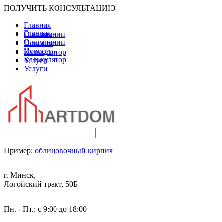
ПОЛУЧИТЬ КОНСУЛЬТАЦИЮ
Главная
Главная
О компании
О компании
Новости
Новости
Калькулятор
Калькулятор
Услуги
Услуги
Пример:
облицовочный кирпич
г. Минск,
Логойский тракт, 50Б
Пн. - Пт.: с 9:00 до 18:00