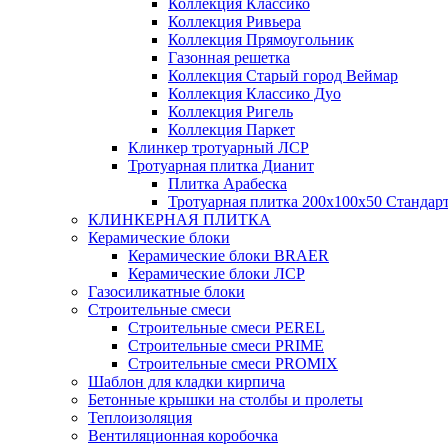
Коллекция Классико
Коллекция Ривьера
Коллекция Прямоугольник
Газонная решетка
Коллекция Старый город Веймар
Коллекция Классико Дуо
Коллекция Ригель
Коллекция Паркет
Клинкер тротуарный ЛСР
Тротуарная плитка Дианит
Плитка Арабеска
Тротуарная плитка 200х100х50 Стандар
КЛИНКЕРНАЯ ПЛИТКА
Керамические блоки
Керамические блоки BRAER
Керамические блоки ЛСР
Газосиликатные блоки
Строительные смеси
Строительные смеси PEREL
Строительные смеси PRIME
Строительные смеси PROMIX
Шаблон для кладки кирпича
Бетонные крышки на столбы и пролеты
Теплоизоляция
Вентиляционная коробочка