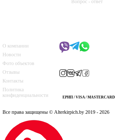
Вопрос - ответ
📞
+375 29 182 50 17
✉️
kirpich@art-dom.by
О компании
Чат с менеджером
О компании
Новости
Мы в соцсетях
Фото объектов
Отзывы
Контакты
Способы оплаты
Политика
конфиденциальности
ЕРИП / VISA / MASTERCARD
Все права защищены © Alterkirpich.by 2019
- 2026