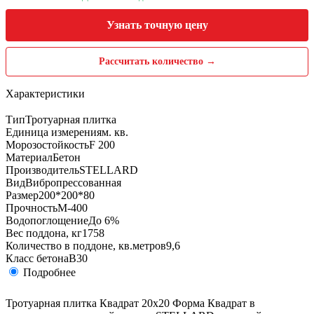
Узнать точную цену
Рассчитать количество →
Характеристики
Тип
Тротуарная плитка
Единица измерения
м. кв.
Морозостойкость
F 200
Материал
Бетон
Производитель
STELLARD
Вид
Вибропрессованная
Размер
200*200*80
Прочность
М-400
Водопоглощение
До 6%
Вес поддона, кг
1758
Количество в поддоне, кв.метров
9,6
Класс бетона
B30
Подробнее
Тротуарная плитка Квадрат 20х20 Форма Квадрат в