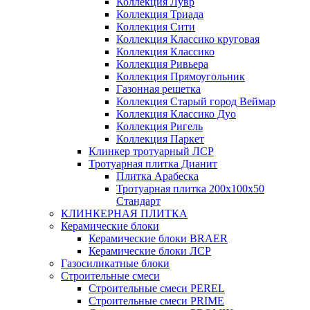
Коллекция Лувр
Коллекция Триада
Коллекция Сити
Коллекция Классико круговая
Коллекция Классико
Коллекция Ривьера
Коллекция Прямоугольник
Газонная решетка
Коллекция Старый город Веймар
Коллекция Классико Дуо
Коллекция Ригель
Коллекция Паркет
Клинкер тротуарный ЛСР
Тротуарная плитка Дианит
Плитка Арабеска
Тротуарная плитка 200х100х50
Стандарт
КЛИНКЕРНАЯ ПЛИТКА
Керамические блоки
Керамические блоки BRAER
Керамические блоки ЛСР
Газосиликатные блоки
Строительные смеси
Строительные смеси PEREL
Строительные смеси PRIME