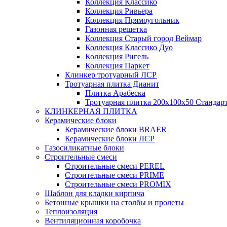
Коллекция Классико
Коллекция Ривьера
Коллекция Прямоугольник
Газонная решетка
Коллекция Старый город Веймар
Коллекция Классико Дуо
Коллекция Ригель
Коллекция Паркет
Клинкер тротуарный ЛСР
Тротуарная плитка Дианит
Плитка Арабеска
Тротуарная плитка 200х100х50 Стандар
КЛИНКЕРНАЯ ПЛИТКА
Керамические блоки
Керамические блоки BRAER
Керамические блоки ЛСР
Газосиликатные блоки
Строительные смеси
Строительные смеси PEREL
Строительные смеси PRIME
Строительные смеси PROMIX
Шаблон для кладки кирпича
Бетонные крышки на столбы и пролеты
Теплоизоляция
Вентиляционная коробочка