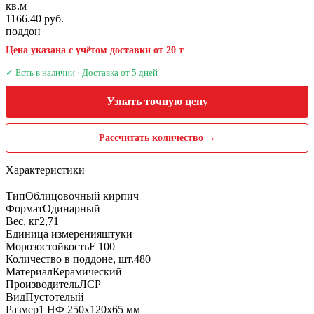
кв.м
1166.40 руб.
поддон
Цена указана с учётом доставки от 20 т
✓ Есть в наличии · Доставка от 5 дней
Узнать точную цену
Рассчитать количество →
Характеристики
Тип
Облицовочный кирпич
Формат
Одинарный
Вес, кг
2,71
Единица измерения
штуки
Морозостойкость
F 100
Количество в поддоне, шт.
480
Материал
Керамический
Производитель
ЛСР
Вид
Пустотелый
Размер
1 НФ 250х120х65 мм