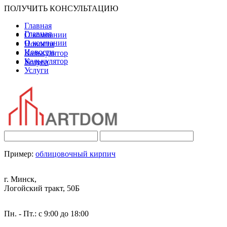
ПОЛУЧИТЬ КОНСУЛЬТАЦИЮ
Главная
Главная
О компании
О компании
Новости
Новости
Калькулятор
Калькулятор
Услуги
Услуги
Пример:
облицовочный кирпич
г. Минск,
Логойский тракт, 50Б
Пн. - Пт.: с 9:00 до 18:00