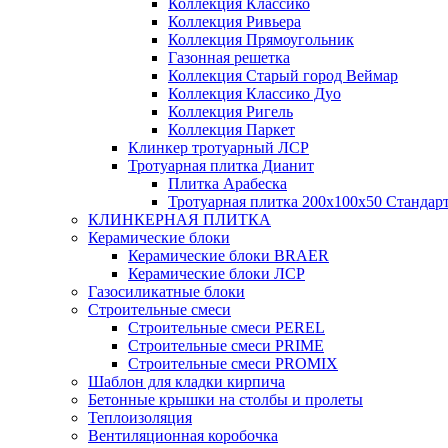
Коллекция Классико
Коллекция Ривьера
Коллекция Прямоугольник
Газонная решетка
Коллекция Старый город Веймар
Коллекция Классико Дуо
Коллекция Ригель
Коллекция Паркет
Клинкер тротуарный ЛСР
Тротуарная плитка Дианит
Плитка Арабеска
Тротуарная плитка 200х100х50 Стандар
КЛИНКЕРНАЯ ПЛИТКА
Керамические блоки
Керамические блоки BRAER
Керамические блоки ЛСР
Газосиликатные блоки
Строительные смеси
Строительные смеси PEREL
Строительные смеси PRIME
Строительные смеси PROMIX
Шаблон для кладки кирпича
Бетонные крышки на столбы и пролеты
Теплоизоляция
Вентиляционная коробочка