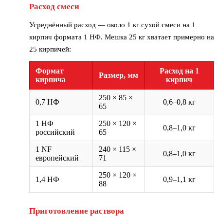
Расход смеси
Усреднённый расход — около 1 кг сухой смеси на 1
кирпич формата 1 НФ. Мешка 25 кг хватает примерно на
25 кирпичей:
Формат
Расход на 1
Размер, мм
кирпича
кирпич
250 × 85 ×
0,7 НФ
0,6–0,8 кг
65
1 НФ
250 × 120 ×
0,8–1,0 кг
российский
65
1 NF
240 × 115 ×
0,8–1,0 кг
европейский
71
250 × 120 ×
1,4 НФ
0,9–1,1 кг
88
Приготовление раствора