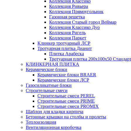
Коллекция Классико
Коллекция Ривьера
Коллекция Прямоугольник
Газонная решетка
Коллекция Старый город Веймар
Коллекция Классико Дуо
Коллекция Ригель
Коллекция Паркет
Клинкер тротуарный ЛСР
Тротуарная плитка Дианит
Плитка Арабеска
Тротуарная плитка 200х100х50 Стандар
КЛИНКЕРНАЯ ПЛИТКА
Керамические блоки
Керамические блоки BRAER
Керамические блоки ЛСР
Газосиликатные блоки
Строительные смеси
Строительные смеси PEREL
Строительные смеси PRIME
Строительные смеси PROMIX
Шаблон для кладки кирпича
Бетонные крышки на столбы и пролеты
Теплоизоляция
Вентиляционная коробочка