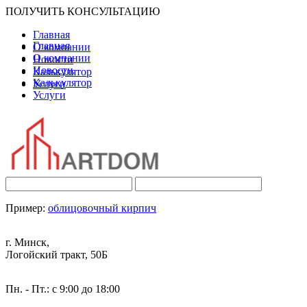
ПОЛУЧИТЬ КОНСУЛЬТАЦИЮ
Главная
Главная
О компании
О компании
Новости
Новости
Калькулятор
Калькулятор
Услуги
Услуги
Пример:
облицовочный кирпич
г. Минск,
Логойский тракт, 50Б
Пн. - Пт.: с 9:00 до 18:00