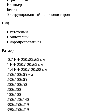
Клинкер
Бетон
Экструдированный пенополистирол
Вид
Пустотелый
Полнотелый
Вибропрессованная
Размер
0,7 НФ 250х85х65 мм
1 НФ 250х120х65 мм
1,4 НФ 250х120х88 мм
250х100х65 мм
230х100х65
200x100x50
200х200
100х100
250х120х140
380х250х219
398х250х219