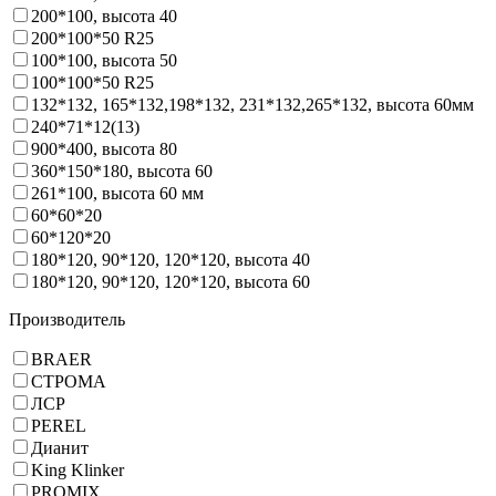
200*100, высота 40
200*100*50 R25
100*100, высота 50
100*100*50 R25
132*132, 165*132,198*132, 231*132,265*132, высота 60мм
240*71*12(13)
900*400, высота 80
360*150*180, высота 60
261*100, высота 60 мм
60*60*20
60*120*20
180*120, 90*120, 120*120, высота 40
180*120, 90*120, 120*120, высота 60
Производитель
BRAER
СТРОМА
ЛСР
PEREL
Дианит
King Klinker
PROMIX