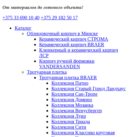
От материалов до готового объекта!
+375 33 690 10 40
+375 29 182 50 17
Каталог
Облицовочный кирпич в Минске
Керамический кирпич СТРОМА
Керамический кирпич BRAER
Клинкерный и керамический кирпич
ЛСР
Кирпич ручной формовки
VANDERSANDEN
Тротуарная плитка
Тротуарная плитка BRAER
Коллекция Патио
Коллекция Старый Город Ландхаус
Коллекция Сан-Тропе
Коллекция Домино
Коллекция Мозаика
Коллекция Венусбергер
Коллекция Лувр
Коллекция Триада
Коллекция Сити
Коллекция Классико круговая