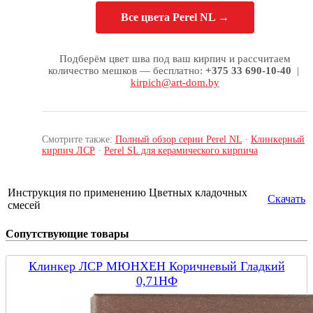
Все цвета Perel NL →
Подберём цвет шва под ваш кирпич и рассчитаем
количество мешков — бесплатно:
+375 33 690-10-40
|
kirpich@art-dom.by
Смотрите также:
Полный обзор серии Perel NL
·
Клинкерный
кирпич ЛСР
·
Perel SL для керамического кирпича
Инструкция по применению Цветных кладочных
Скачать
смесей
Сопутствующие товары
Клинкер ЛСР МЮНХЕН Коричневый Гладкий
0,71НФ