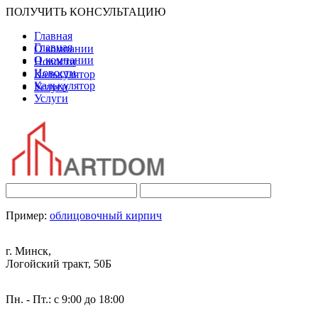
ПОЛУЧИТЬ КОНСУЛЬТАЦИЮ
Главная
Главная
О компании
О компании
Новости
Новости
Калькулятор
Калькулятор
Услуги
Услуги
Пример:
облицовочный кирпич
г. Минск,
Логойский тракт, 50Б
Пн. - Пт.: с 9:00 до 18:00