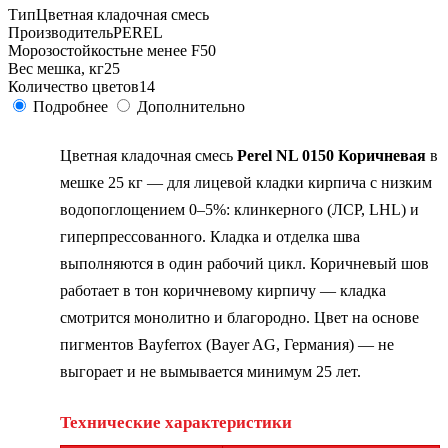
Тип
Цветная кладочная смесь
Производитель
PEREL
Морозостойкость
не менее F50
Вес мешка, кг
25
Количество цветов
14
Подробнее
Дополнительно
Цветная кладочная смесь
Perel NL 0150 Коричневая
в
мешке 25 кг — для лицевой кладки кирпича с низким
водопоглощением 0–5%: клинкерного (ЛСР, LHL) и
гиперпрессованного. Кладка и отделка шва
выполняются в один рабочий цикл. Коричневый шов
работает в тон коричневому кирпичу — кладка
смотрится монолитно и благородно. Цвет на основе
пигментов Bayferrox (Bayer AG, Германия) — не
выгорает и не вымывается минимум 25 лет.
Технические характеристики