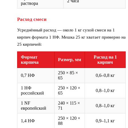
2 часа
раствора
Расход смеси
Усреднённый расход — около 1 кг сухой смеси на 1
кирпич формата 1 НФ. Мешка 25 кг хватает примерно на
25 кирпичей:
Формат
Расход на 1
Размер, мм
кирпича
кирпич
250 × 85 ×
0,7 НФ
0,6–0,8 кг
65
1 НФ
250 × 120 ×
0,8–1,0 кг
российский
65
1 NF
240 × 115 ×
0,8–1,0 кг
европейский
71
250 × 120 ×
1,4 НФ
0,9–1,1 кг
88