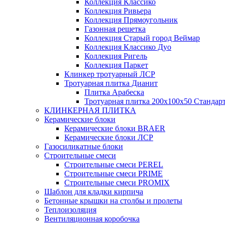
Коллекция Классико
Коллекция Ривьера
Коллекция Прямоугольник
Газонная решетка
Коллекция Старый город Веймар
Коллекция Классико Дуо
Коллекция Ригель
Коллекция Паркет
Клинкер тротуарный ЛСР
Тротуарная плитка Дианит
Плитка Арабеска
Тротуарная плитка 200х100х50 Стандар
КЛИНКЕРНАЯ ПЛИТКА
Керамические блоки
Керамические блоки BRAER
Керамические блоки ЛСР
Газосиликатные блоки
Строительные смеси
Строительные смеси PEREL
Строительные смеси PRIME
Строительные смеси PROMIX
Шаблон для кладки кирпича
Бетонные крышки на столбы и пролеты
Теплоизоляция
Вентиляционная коробочка