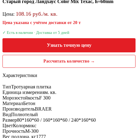
Старый город Ландхаус Color Mix Техас, h=60mm
108.16 руб./м. кв.
Цена:
Цена указана с учётом доставки от 20 т
✓ Есть в наличии · Доставка от 5 дней
Узнать точную цену
Рассчитать количество →
Характеристики
Тип
Тротуарная плитка
Единица измерения
м. кв.
Морозостойкость
F 300
Материал
Бетон
Производитель
BRAER
Вид
Полнотелый
Размер
80*160*60 / 160*160*60 / 240*160*60
Цвет
Колормикс
Прочность
М-300
Вес поддона, кг
1777