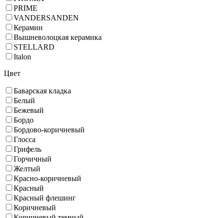
PRIME
VANDERSANDEN
Керамин
Вышневолоцкая керамика
STELLARD
Italon
Цвет
Баварская кладка
Белый
Бежевый
Бордо
Бордово-коричневый
Глосса
Грифель
Горчичный
Желтый
Красно-коричневый
Красный
Красный флешинг
Коричневый
Коричневый темный