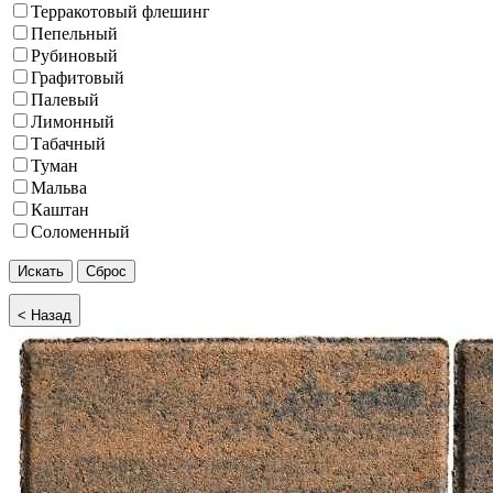
Терракотовый флешинг
Пепельный
Рубиновый
Графитовый
Палевый
Лимонный
Табачный
Туман
Мальва
Каштан
Соломенный