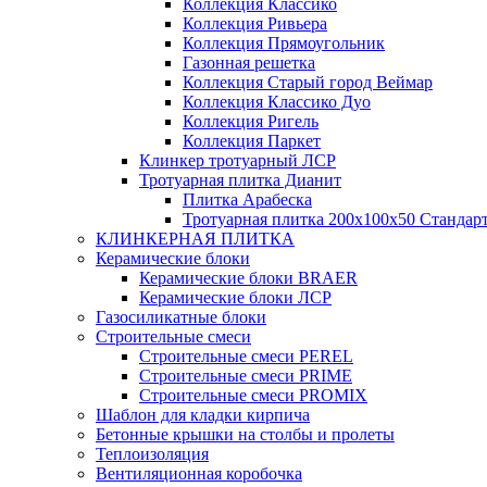
Коллекция Классико
Коллекция Ривьера
Коллекция Прямоугольник
Газонная решетка
Коллекция Старый город Веймар
Коллекция Классико Дуо
Коллекция Ригель
Коллекция Паркет
Клинкер тротуарный ЛСР
Тротуарная плитка Дианит
Плитка Арабеска
Тротуарная плитка 200х100х50 Стандар
КЛИНКЕРНАЯ ПЛИТКА
Керамические блоки
Керамические блоки BRAER
Керамические блоки ЛСР
Газосиликатные блоки
Строительные смеси
Строительные смеси PEREL
Строительные смеси PRIME
Строительные смеси PROMIX
Шаблон для кладки кирпича
Бетонные крышки на столбы и пролеты
Теплоизоляция
Вентиляционная коробочка