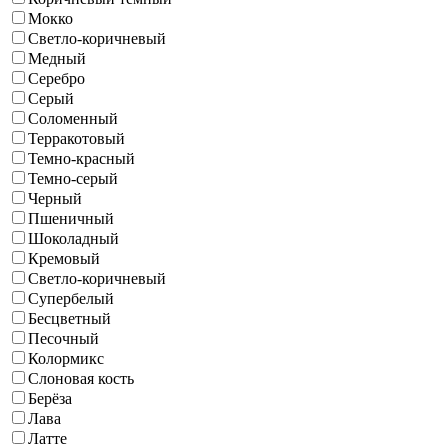
Мокко
Светло-коричневый
Медный
Серебро
Серый
Соломенный
Терракотовый
Темно-красный
Темно-серый
Черный
Пшеничный
Шоколадный
Кремовый
Светло-коричневый
Супербелый
Бесцветный
Песочный
Колормикс
Слоновая кость
Берёза
Лава
Латте