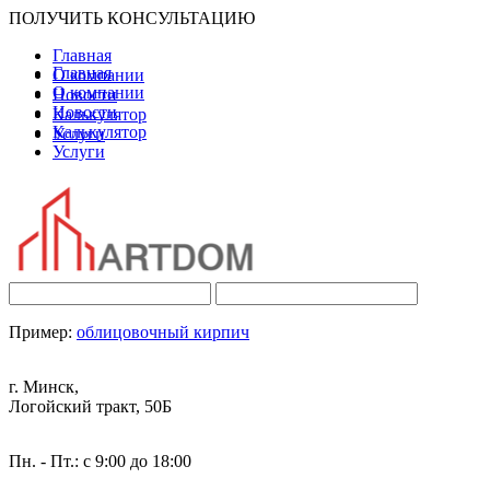
ПОЛУЧИТЬ КОНСУЛЬТАЦИЮ
Главная
Главная
О компании
О компании
Новости
Новости
Калькулятор
Калькулятор
Услуги
Услуги
Пример:
облицовочный кирпич
г. Минск,
Логойский тракт, 50Б
Пн. - Пт.: с 9:00 до 18:00