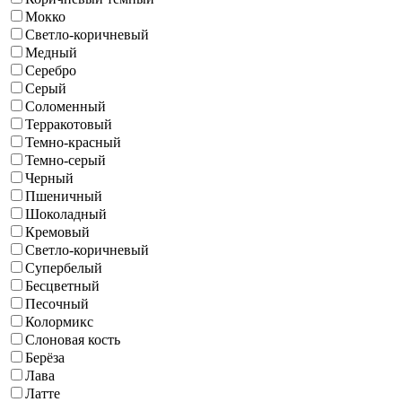
Мокко
Светло-коричневый
Медный
Серебро
Серый
Соломенный
Терракотовый
Темно-красный
Темно-серый
Черный
Пшеничный
Шоколадный
Кремовый
Светло-коричневый
Супербелый
Бесцветный
Песочный
Колормикс
Слоновая кость
Берёза
Лава
Латте