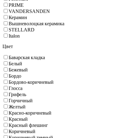
PRIME
VANDERSANDEN
Керамин
Вышневолоцкая керамика
STELLARD
Italon
Цвет
Баварская кладка
Белый
Бежевый
Бордо
Бордово-коричневый
Глосса
Грифель
Горчичный
Желтый
Красно-коричневый
Красный
Красный флешинг
Коричневый
Коричневый темный