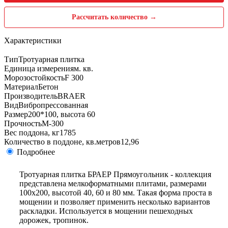
Рассчитать количество →
Характеристики
Тип
Тротуарная плитка
Единица измерения
м. кв.
Морозостойкость
F 300
Материал
Бетон
Производитель
BRAER
Вид
Вибропрессованная
Размер
200*100, высота 60
Прочность
М-300
Вес поддона, кг
1785
Количество в поддоне, кв.метров
12,96
Подробнее
Тротуарная плитка БРАЕР Прямоугольник - коллекция
представлена мелкоформатными плитами, размерами
100х200, высотой 40, 60 и 80 мм. Такая форма проста в
мощении и позволяет применить несколько вариантов
раскладки. Используется в мощении пешеходных
дорожек, тропинок.