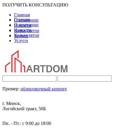
ПОЛУЧИТЬ КОНСУЛЬТАЦИЮ
Главная
Главная
О компании
О компании
Новости
Новости
Калькулятор
Калькулятор
Услуги
Услуги
Пример:
облицовочный кирпич
г. Минск,
Логойский тракт, 50Б
Пн. - Пт.: с 9:00 до 18:00