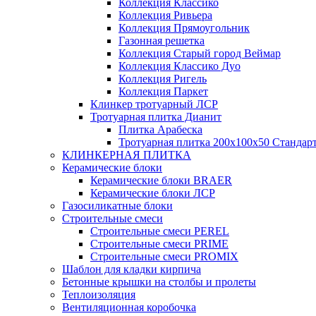
Коллекция Классико
Коллекция Ривьера
Коллекция Прямоугольник
Газонная решетка
Коллекция Старый город Веймар
Коллекция Классико Дуо
Коллекция Ригель
Коллекция Паркет
Клинкер тротуарный ЛСР
Тротуарная плитка Дианит
Плитка Арабеска
Тротуарная плитка 200х100х50 Стандар
КЛИНКЕРНАЯ ПЛИТКА
Керамические блоки
Керамические блоки BRAER
Керамические блоки ЛСР
Газосиликатные блоки
Строительные смеси
Строительные смеси PEREL
Строительные смеси PRIME
Строительные смеси PROMIX
Шаблон для кладки кирпича
Бетонные крышки на столбы и пролеты
Теплоизоляция
Вентиляционная коробочка