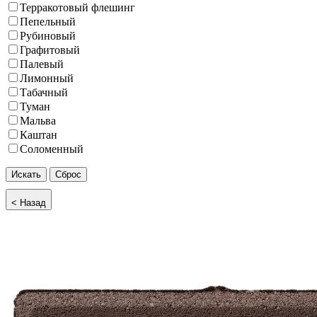
Терракотовый флешинг
Пепельный
Рубиновый
Графитовый
Палевый
Лимонный
Табачный
Туман
Мальва
Каштан
Соломенный