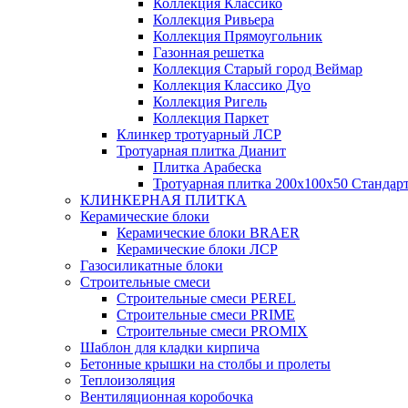
Коллекция Классико
Коллекция Ривьера
Коллекция Прямоугольник
Газонная решетка
Коллекция Старый город Веймар
Коллекция Классико Дуо
Коллекция Ригель
Коллекция Паркет
Клинкер тротуарный ЛСР
Тротуарная плитка Дианит
Плитка Арабеска
Тротуарная плитка 200х100х50 Стандар
КЛИНКЕРНАЯ ПЛИТКА
Керамические блоки
Керамические блоки BRAER
Керамические блоки ЛСР
Газосиликатные блоки
Строительные смеси
Строительные смеси PEREL
Строительные смеси PRIME
Строительные смеси PROMIX
Шаблон для кладки кирпича
Бетонные крышки на столбы и пролеты
Теплоизоляция
Вентиляционная коробочка