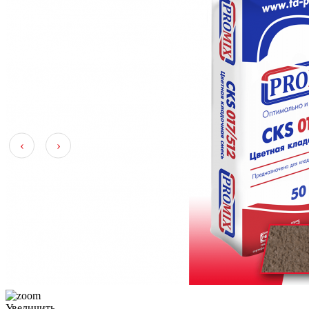
‹
›
Увеличить