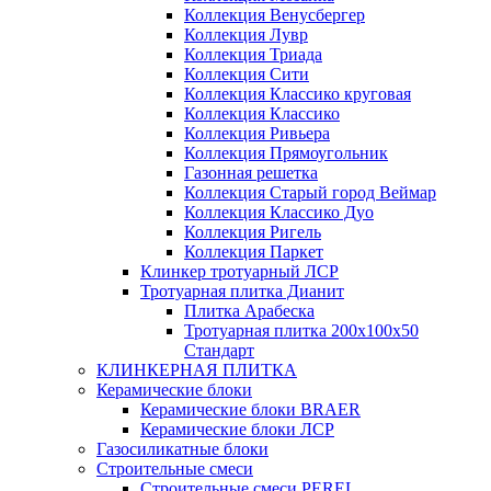
Коллекция Венусбергер
Коллекция Лувр
Коллекция Триада
Коллекция Сити
Коллекция Классико круговая
Коллекция Классико
Коллекция Ривьера
Коллекция Прямоугольник
Газонная решетка
Коллекция Старый город Веймар
Коллекция Классико Дуо
Коллекция Ригель
Коллекция Паркет
Клинкер тротуарный ЛСР
Тротуарная плитка Дианит
Плитка Арабеска
Тротуарная плитка 200х100х50
Стандарт
КЛИНКЕРНАЯ ПЛИТКА
Керамические блоки
Керамические блоки BRAER
Керамические блоки ЛСР
Газосиликатные блоки
Строительные смеси
Строительные смеси PEREL