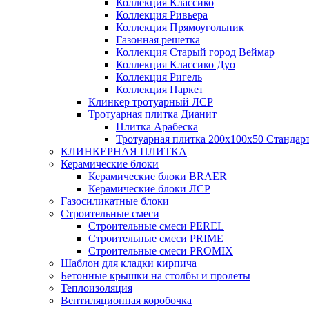
Коллекция Классико
Коллекция Ривьера
Коллекция Прямоугольник
Газонная решетка
Коллекция Старый город Веймар
Коллекция Классико Дуо
Коллекция Ригель
Коллекция Паркет
Клинкер тротуарный ЛСР
Тротуарная плитка Дианит
Плитка Арабеска
Тротуарная плитка 200х100х50 Стандар
КЛИНКЕРНАЯ ПЛИТКА
Керамические блоки
Керамические блоки BRAER
Керамические блоки ЛСР
Газосиликатные блоки
Строительные смеси
Строительные смеси PEREL
Строительные смеси PRIME
Строительные смеси PROMIX
Шаблон для кладки кирпича
Бетонные крышки на столбы и пролеты
Теплоизоляция
Вентиляционная коробочка