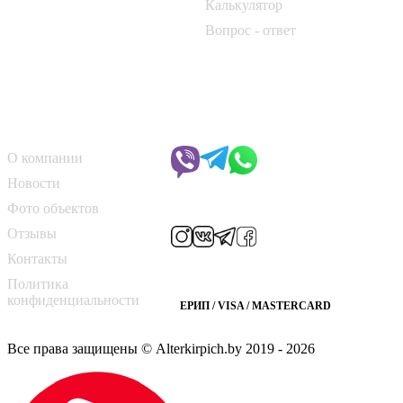
Калькулятор
📞
+375 33 690 10 40
Вопрос - ответ
📞
+375 29 182 50 17
✉️
kirpich@art-dom.by
О компании
Чат с менеджером
О компании
Новости
Мы в соцсетях
Фото объектов
Отзывы
Контакты
Способы оплаты
Политика
конфиденциальности
ЕРИП / VISA / MASTERCARD
Все права защищены © Alterkirpich.by 2019
- 2026