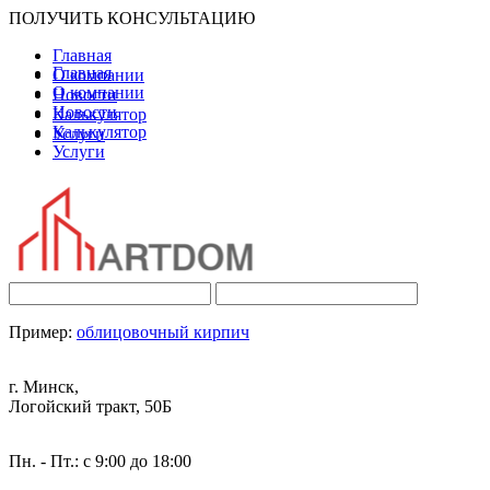
ПОЛУЧИТЬ КОНСУЛЬТАЦИЮ
Главная
Главная
О компании
О компании
Новости
Новости
Калькулятор
Калькулятор
Услуги
Услуги
Пример:
облицовочный кирпич
г. Минск,
Логойский тракт, 50Б
Пн. - Пт.: с 9:00 до 18:00