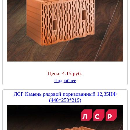
Цена:
4.15 руб.
Подробнее
ЛСР Камень рядовой поризованный 12,35НФ
(440*250*219)