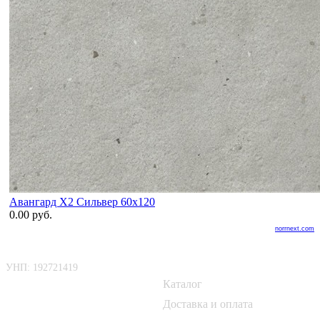
Авангард X2 Сильвер 60x120
0.00 руб.
norrnext.com
ООО «БелАртДом»
Покупателю
УНП: 192721419
Каталог
📍 г. Минск, Логойский тракт,
50Б
Доставка и оплата