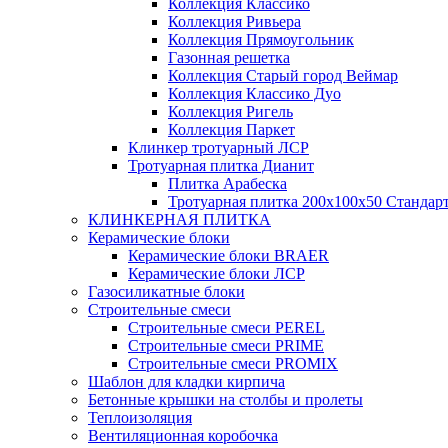
Коллекция Классико
Коллекция Ривьера
Коллекция Прямоугольник
Газонная решетка
Коллекция Старый город Веймар
Коллекция Классико Дуо
Коллекция Ригель
Коллекция Паркет
Клинкер тротуарный ЛСР
Тротуарная плитка Дианит
Плитка Арабеска
Тротуарная плитка 200х100х50 Стандар
КЛИНКЕРНАЯ ПЛИТКА
Керамические блоки
Керамические блоки BRAER
Керамические блоки ЛСР
Газосиликатные блоки
Строительные смеси
Строительные смеси PEREL
Строительные смеси PRIME
Строительные смеси PROMIX
Шаблон для кладки кирпича
Бетонные крышки на столбы и пролеты
Теплоизоляция
Вентиляционная коробочка