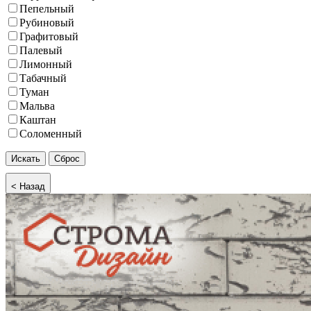
Пепельный
Рубиновый
Графитовый
Палевый
Лимонный
Табачный
Туман
Мальва
Каштан
Соломенный