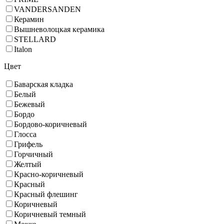
VANDERSANDEN
Керамин
Вышневолоцкая керамика
STELLARD
Italon
Цвет
Баварская кладка
Белый
Бежевый
Бордо
Бордово-коричневый
Глосса
Грифель
Горчичный
Желтый
Красно-коричневый
Красный
Красный флешинг
Коричневый
Коричневый темный