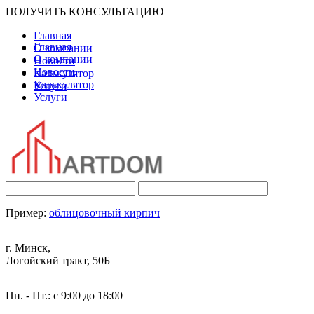
ПОЛУЧИТЬ КОНСУЛЬТАЦИЮ
Главная
Главная
О компании
О компании
Новости
Новости
Калькулятор
Калькулятор
Услуги
Услуги
Пример:
облицовочный кирпич
г. Минск,
Логойский тракт, 50Б
Пн. - Пт.: с 9:00 до 18:00