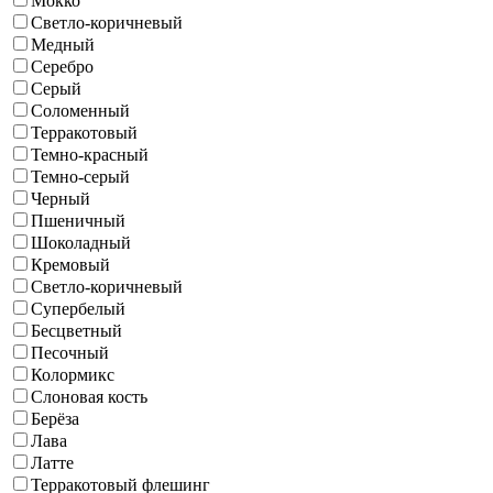
Мокко
Светло-коричневый
Медный
Серебро
Серый
Соломенный
Терракотовый
Темно-красный
Темно-серый
Черный
Пшеничный
Шоколадный
Кремовый
Светло-коричневый
Супербелый
Бесцветный
Песочный
Колормикс
Слоновая кость
Берёза
Лава
Латте
Терракотовый флешинг