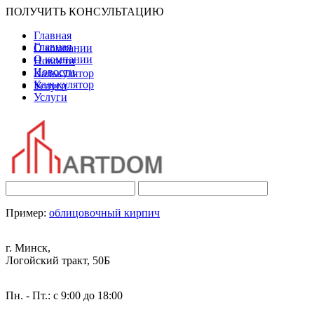
ПОЛУЧИТЬ КОНСУЛЬТАЦИЮ
Главная
Главная
О компании
О компании
Новости
Новости
Калькулятор
Калькулятор
Услуги
Услуги
Пример:
облицовочный кирпич
г. Минск,
Логойский тракт, 50Б
Пн. - Пт.: с 9:00 до 18:00