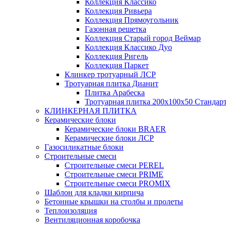
Коллекция Классико
Коллекция Ривьера
Коллекция Прямоугольник
Газонная решетка
Коллекция Старый город Веймар
Коллекция Классико Дуо
Коллекция Ригель
Коллекция Паркет
Клинкер тротуарный ЛСР
Тротуарная плитка Дианит
Плитка Арабеска
Тротуарная плитка 200х100х50 Стандар
КЛИНКЕРНАЯ ПЛИТКА
Керамические блоки
Керамические блоки BRAER
Керамические блоки ЛСР
Газосиликатные блоки
Строительные смеси
Строительные смеси PEREL
Строительные смеси PRIME
Строительные смеси PROMIX
Шаблон для кладки кирпича
Бетонные крышки на столбы и пролеты
Теплоизоляция
Вентиляционная коробочка