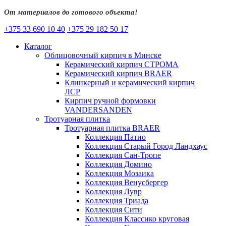
От материалов до готового объекта!
+375 33 690 10 40
+375 29 182 50 17
Каталог
Облицовочный кирпич в Минске
Керамический кирпич СТРОМА
Керамический кирпич BRAER
Клинкерный и керамический кирпич
ЛСР
Кирпич ручной формовки
VANDERSANDEN
Тротуарная плитка
Тротуарная плитка BRAER
Коллекция Патио
Коллекция Старый Город Ландхаус
Коллекция Сан-Тропе
Коллекция Домино
Коллекция Мозаика
Коллекция Венусбергер
Коллекция Лувр
Коллекция Триада
Коллекция Сити
Коллекция Классико круговая