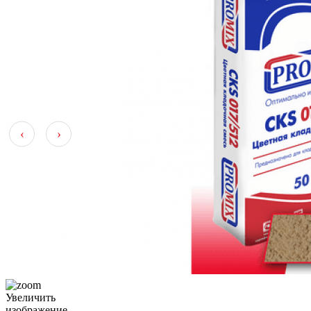
‹
›
Увеличить
изображение