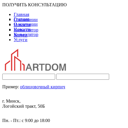
ПОЛУЧИТЬ КОНСУЛЬТАЦИЮ
Главная
Главная
О компании
О компании
Новости
Новости
Калькулятор
Калькулятор
Услуги
Услуги
Пример:
облицовочный кирпич
г. Минск,
Логойский тракт, 50Б
Пн. - Пт.: с 9:00 до 18:00