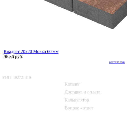
Квадрат 20х20 Мокко 60 мм
96.86 руб.
norrnext.com
ООО «БелАртДом»
Покупателю
УНП: 192721419
Каталог
📍 г. Минск, Логойский тракт,
50Б
Доставка и оплата
Калькулятор
📞
+375 33 690 10 40
Вопрос - ответ
📞
+375 29 182 50 17
✉️
kirpich@art-dom.by