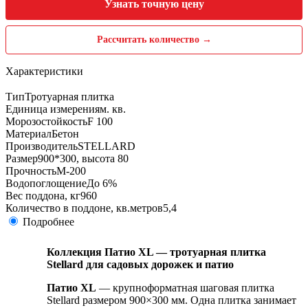
Узнать точную цену
Рассчитать количество →
Характеристики
Тип
Тротуарная плитка
Единица измерения
м. кв.
Морозостойкость
F 100
Материал
Бетон
Производитель
STELLARD
Размер
900*300, высота 80
Прочность
М-200
Водопоглощение
До 6%
Вес поддона, кг
960
Количество в поддоне, кв.метров
5,4
Подробнее
Коллекция Патио XL — тротуарная плитка
Stellard для садовых дорожек и патио
Патио XL
— крупноформатная шаговая плитка
Stellard размером 900×300 мм. Одна плитка занимает