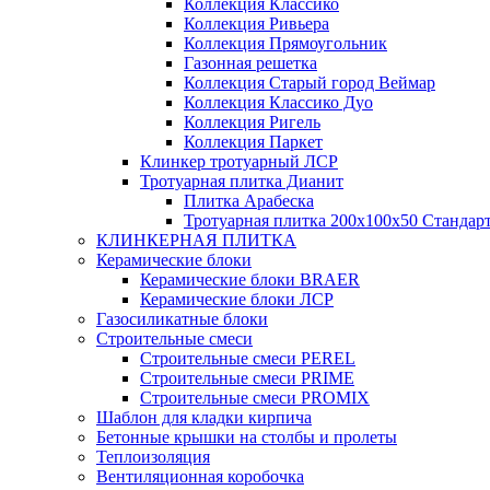
Коллекция Классико
Коллекция Ривьера
Коллекция Прямоугольник
Газонная решетка
Коллекция Старый город Веймар
Коллекция Классико Дуо
Коллекция Ригель
Коллекция Паркет
Клинкер тротуарный ЛСР
Тротуарная плитка Дианит
Плитка Арабеска
Тротуарная плитка 200х100х50 Стандар
КЛИНКЕРНАЯ ПЛИТКА
Керамические блоки
Керамические блоки BRAER
Керамические блоки ЛСР
Газосиликатные блоки
Строительные смеси
Строительные смеси PEREL
Строительные смеси PRIME
Строительные смеси PROMIX
Шаблон для кладки кирпича
Бетонные крышки на столбы и пролеты
Теплоизоляция
Вентиляционная коробочка