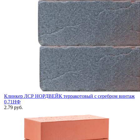
Клинкер ЛСР НОРДВЕЙК терракотовый с серебром винтаж
0,71НФ
2.79 руб.