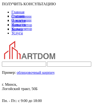
ПОЛУЧИТЬ КОНСУЛЬТАЦИЮ
Главная
Главная
О компании
О компании
Новости
Новости
Калькулятор
Калькулятор
Услуги
Услуги
Пример:
облицовочный кирпич
г. Минск,
Логойский тракт, 50Б
Пн. - Пт.: с 9:00 до 18:00