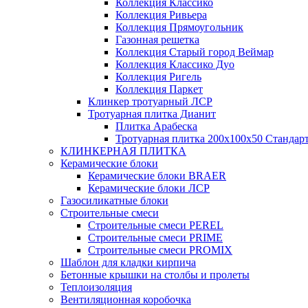
Коллекция Классико
Коллекция Ривьера
Коллекция Прямоугольник
Газонная решетка
Коллекция Старый город Веймар
Коллекция Классико Дуо
Коллекция Ригель
Коллекция Паркет
Клинкер тротуарный ЛСР
Тротуарная плитка Дианит
Плитка Арабеска
Тротуарная плитка 200х100х50 Стандар
КЛИНКЕРНАЯ ПЛИТКА
Керамические блоки
Керамические блоки BRAER
Керамические блоки ЛСР
Газосиликатные блоки
Строительные смеси
Строительные смеси PEREL
Строительные смеси PRIME
Строительные смеси PROMIX
Шаблон для кладки кирпича
Бетонные крышки на столбы и пролеты
Теплоизоляция
Вентиляционная коробочка