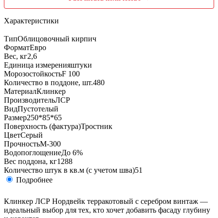
Характеристики
Тип
Облицовочный кирпич
Формат
Евро
Вес, кг
2,6
Единица измерения
штуки
Морозостойкость
F 100
Количество в поддоне, шт.
480
Материал
Клинкер
Производитель
ЛСР
Вид
Пустотелый
Размер
250*85*65
Поверхность (фактура)
Тростник
Цвет
Серый
Прочность
М-300
Водопоглощение
До 6%
Вес поддона, кг
1288
Количество штук в кв.м (с учетом шва)
51
Подробнее
Клинкер ЛСР Нордвейк терракотовый с серебром винтаж —
идеальный выбор для тех, кто хочет добавить фасаду глубину