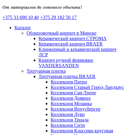
От материалов до готового объекта!
+375 33 690 10 40
+375 29 182 50 17
Каталог
Облицовочный кирпич в Минске
Керамический кирпич СТРОМА
Керамический кирпич BRAER
Клинкерный и керамический кирпич
ЛСР
Кирпич ручной формовки
VANDERSANDEN
Тротуарная плитка
Тротуарная плитка BRAER
Коллекция Патио
Коллекция Старый Город Ландхаус
Коллекция Сан-Тропе
Коллекция Домино
Коллекция Мозаика
Коллекция Венусбергер
Коллекция Лувр
Коллекция Триада
Коллекция Сити
Коллекция Классико круговая