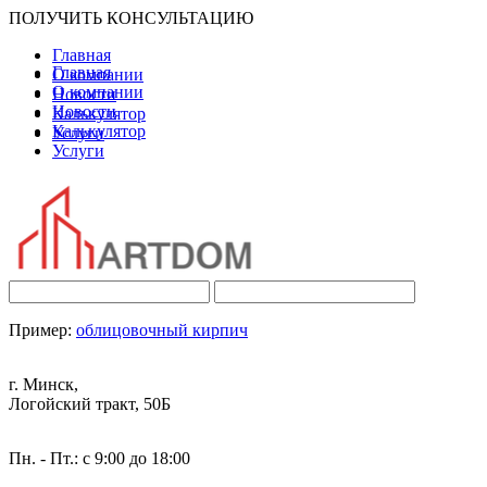
ПОЛУЧИТЬ КОНСУЛЬТАЦИЮ
Главная
Главная
О компании
О компании
Новости
Новости
Калькулятор
Калькулятор
Услуги
Услуги
Пример:
облицовочный кирпич
г. Минск,
Логойский тракт, 50Б
Пн. - Пт.: с 9:00 до 18:00