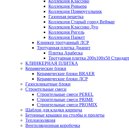
Коллекция Классико
Коллекция Ривьера
Коллекция Прямоугольник
Газонная решетка
Коллекция Старый город Веймар
Коллекция Классико Дуо
Коллекция Ригель
Коллекция Паркет
Клинкер тротуарный ЛСР
Тротуарная плитка Дианит
Плитка Арабеска
Тротуарная плитка 200х100х50 Стандар
КЛИНКЕРНАЯ ПЛИТКА
Керамические блоки
Керамические блоки BRAER
Керамические блоки ЛСР
Газосиликатные блоки
Строительные смеси
Строительные смеси PEREL
Строительные смеси PRIME
Строительные смеси PROMIX
Шаблон для кладки кирпича
Бетонные крышки на столбы и пролеты
Теплоизоляция
Вентиляционная коробочка