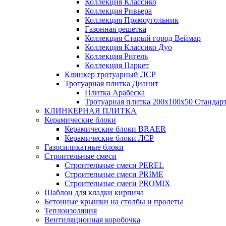
Коллекция Классико
Коллекция Ривьера
Коллекция Прямоугольник
Газонная решетка
Коллекция Старый город Веймар
Коллекция Классико Дуо
Коллекция Ригель
Коллекция Паркет
Клинкер тротуарный ЛСР
Тротуарная плитка Дианит
Плитка Арабеска
Тротуарная плитка 200х100х50 Стандар
КЛИНКЕРНАЯ ПЛИТКА
Керамические блоки
Керамические блоки BRAER
Керамические блоки ЛСР
Газосиликатные блоки
Строительные смеси
Строительные смеси PEREL
Строительные смеси PRIME
Строительные смеси PROMIX
Шаблон для кладки кирпича
Бетонные крышки на столбы и пролеты
Теплоизоляция
Вентиляционная коробочка