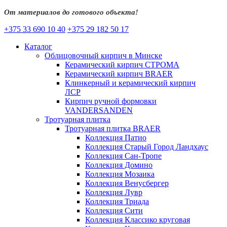
От материалов до готового объекта!
+375 33 690 10 40
+375 29 182 50 17
Каталог
Облицовочный кирпич в Минске
Керамический кирпич СТРОМА
Керамический кирпич BRAER
Клинкерный и керамический кирпич
ЛСР
Кирпич ручной формовки
VANDERSANDEN
Тротуарная плитка
Тротуарная плитка BRAER
Коллекция Патио
Коллекция Старый Город Ландхаус
Коллекция Сан-Тропе
Коллекция Домино
Коллекция Мозаика
Коллекция Венусбергер
Коллекция Лувр
Коллекция Триада
Коллекция Сити
Коллекция Классико круговая