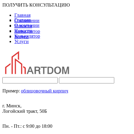
ПОЛУЧИТЬ КОНСУЛЬТАЦИЮ
Главная
Главная
О компании
О компании
Новости
Новости
Калькулятор
Калькулятор
Услуги
Услуги
Пример:
облицовочный кирпич
г. Минск,
Логойский тракт, 50Б
Пн. - Пт.: с 9:00 до 18:00