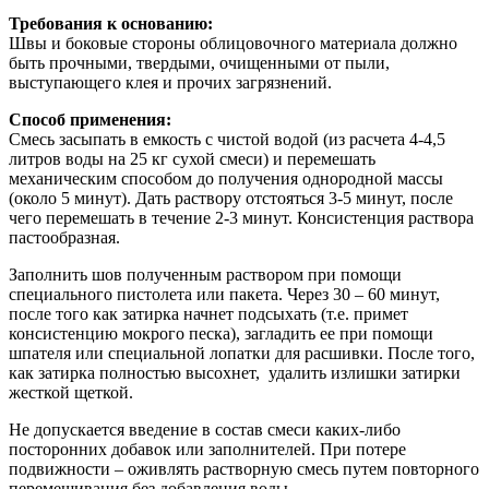
Требования к основанию:
Швы и боковые стороны облицовочного материала должно
быть прочными, твердыми, очищенными от пыли,
выступающего клея и прочих загрязнений.
Способ применения:
Смесь засыпать в емкость с чистой водой (из расчета 4-4,5
литров воды на 25 кг сухой смеси) и перемешать
механическим способом до получения однородной массы
(около 5 минут). Дать раствору отстояться 3-5 минут, после
чего перемешать в течение 2-3 минут. Консистенция раствора
пастообразная.
Заполнить шов полученным раствором при помощи
специального пистолета или пакета. Через 30 – 60 минут,
после того как затирка начнет подсыхать (т.е. примет
консистенцию мокрого песка), загладить ее при помощи
шпателя или специальной лопатки для расшивки. После того,
как затирка полностью высохнет, удалить излишки затирки
жесткой щеткой.
Не допускается введение в состав смеси каких-либо
посторонних добавок или заполнителей. При потере
подвижности – оживлять растворную смесь путем повторного
перемешивания без добавления воды.