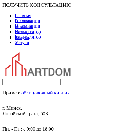
ПОЛУЧИТЬ КОНСУЛЬТАЦИЮ
Главная
Главная
О компании
О компании
Новости
Новости
Калькулятор
Калькулятор
Услуги
Услуги
Пример:
облицовочный кирпич
г. Минск,
Логойский тракт, 50Б
Пн. - Пт.: с 9:00 до 18:00