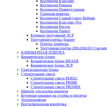
Коллекция Классико
Коллекция Ривьера
Коллекция Прямоугольник
Газонная решетка
Коллекция Старый город Веймар
Коллекция Классико Дуо
Коллекция Ригель
Коллекция Паркет
Клинкер тротуарный ЛСР
Тротуарная плитка Дианит
Плитка Арабеска
Тротуарная плитка 200х100х50 Стандар
КЛИНКЕРНАЯ ПЛИТКА
Керамические блоки
Керамические блоки BRAER
Керамические блоки ЛСР
Газосиликатные блоки
Строительные смеси
Строительные смеси PEREL
Строительные смеси PRIME
Строительные смеси PROMIX
Шаблон для кладки кирпича
Бетонные крышки на столбы и пролеты
Теплоизоляция
Вентиляционная коробочка