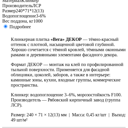
Материал
Клинкер
Производитель
ЛСР
Размер
240*71*12(13)
Водопоглощение
3-6%
Вес поддона, кг
1000
Подробнее
Клинкерная плитка
«Вега» ДЕКОР
— тёмно-красный
оттенок с плотной, насыщенной цветовой глубиной.
Хорошо сочетается с тёмной кровлей, тёмными оконными
рамами и деревянными элементами фасадного декора.
Формат ДЕКОР — монтаж на клей по профилированной
тыльной поверхности. Применяется для фасадной
облицовки, цоколей, заборов, а также в интерьере:
каминные зоны, кухни, входные группы, коммерческие
пространства.
Клинкер: водопоглощение 3–6%, морозостойкость F100.
Производитель — Рябовский кирпичный завод (группа
ЛСР).
Размер: 240 × 71 × 12(13) мм | Масса: 0,45 кг/шт | Выход:
49 шт/м²