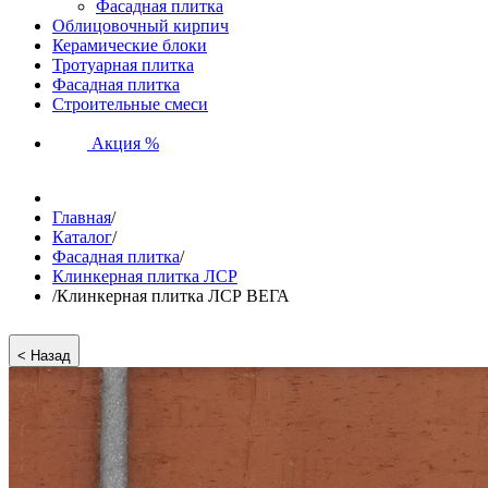
Фасадная плитка
Облицовочный кирпич
Керамические блоки
Тротуарная плитка
Фасадная плитка
Строительные смеси
Акция %
Главная
/
Каталог
/
Фасадная плитка
/
Клинкерная плитка ЛСР
/
Клинкерная плитка ЛСР ВЕГА