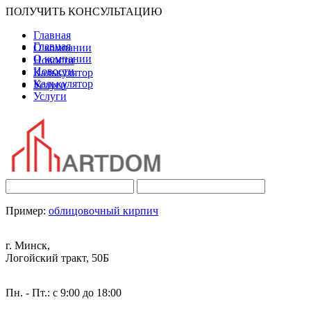
ПОЛУЧИТЬ КОНСУЛЬТАЦИЮ
Главная
Главная
О компании
О компании
Новости
Новости
Калькулятор
Калькулятор
Услуги
Услуги
Пример:
облицовочный кирпич
г. Минск,
Логойский тракт, 50Б
Пн. - Пт.: с 9:00 до 18:00