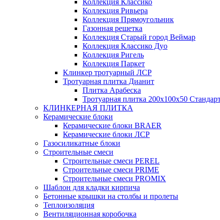
Коллекция Классико
Коллекция Ривьера
Коллекция Прямоугольник
Газонная решетка
Коллекция Старый город Веймар
Коллекция Классико Дуо
Коллекция Ригель
Коллекция Паркет
Клинкер тротуарный ЛСР
Тротуарная плитка Дианит
Плитка Арабеска
Тротуарная плитка 200х100х50 Стандар
КЛИНКЕРНАЯ ПЛИТКА
Керамические блоки
Керамические блоки BRAER
Керамические блоки ЛСР
Газосиликатные блоки
Строительные смеси
Строительные смеси PEREL
Строительные смеси PRIME
Строительные смеси PROMIX
Шаблон для кладки кирпича
Бетонные крышки на столбы и пролеты
Теплоизоляция
Вентиляционная коробочка