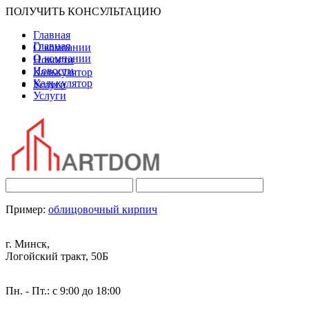
ПОЛУЧИТЬ КОНСУЛЬТАЦИЮ
Главная
Главная
О компании
О компании
Новости
Новости
Калькулятор
Калькулятор
Услуги
Услуги
Пример:
облицовочный кирпич
г. Минск,
Логойский тракт, 50Б
Пн. - Пт.: с 9:00 до 18:00