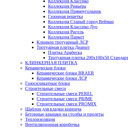
Коллекция Классико
Коллекция Ривьера
Коллекция Прямоугольник
Газонная решетка
Коллекция Старый город Веймар
Коллекция Классико Дуо
Коллекция Ригель
Коллекция Паркет
Клинкер тротуарный ЛСР
Тротуарная плитка Дианит
Плитка Арабеска
Тротуарная плитка 200х100х50 Стандар
КЛИНКЕРНАЯ ПЛИТКА
Керамические блоки
Керамические блоки BRAER
Керамические блоки ЛСР
Газосиликатные блоки
Строительные смеси
Строительные смеси PEREL
Строительные смеси PRIME
Строительные смеси PROMIX
Шаблон для кладки кирпича
Бетонные крышки на столбы и пролеты
Теплоизоляция
Вентиляционная коробочка