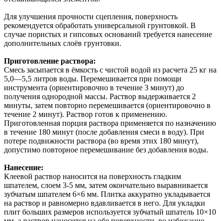
Для улучшения прочности сцепления, поверхность
рекомендуется обработать универсальной грунтовкой. В
случае пористых и гипсовых оснований требуется нанесение
дополнительных слоёв грунтовки.
Приготовление раствора:
Смесь засыпается в ёмкость с чистой водой из расчета 25 кг на
5,0—5,5 литров воды. Перемешивается при помощи
инструмента (ориентировочно в течение 3 минут) до
получения однородной массы. Раствор выдерживается 2
минуты, затем повторно перемешивается (ориентировочно в
течение 2 минут). Раствор готов к применению.
Приготовленная порция раствора применяется по назначению
в течение 180 минут (после добавления смеси в воду). При
потере подвижности раствора (во время этих 180 минут),
допустимо повторное перемешивание без добавления воды.
Нанесение:
Клеевой раствор наносится на поверхность гладким
шпателем, слоем 3-5 мм, затем окончательно выравнивается
зубчатым шпателем 6×6 мм. Плитка аккуратно укладывается
на раствор и равномерно вдавливается в него. Для укладки
плит больших размеров используется зубчатый шпатель 10×10
мм, а раствор наносится на обе поверхности, во избежание