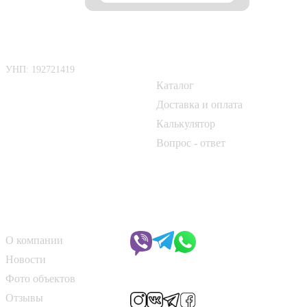
ООО «БелАртДом»
Покупателю
УНП: 192721419
Каталог
📍 г. Минск, Логойский тракт,
50Б
Доставка и оплата
Калькулятор
📞
+375 33 690 10 40
Вопрос - ответ
📞
+375 29 182 50 17
✉️
kirpich@art-dom.by
О компании
Чат с менеджером
О компании
Новости
Мы в соцсетях
Фото объектов
Отзывы