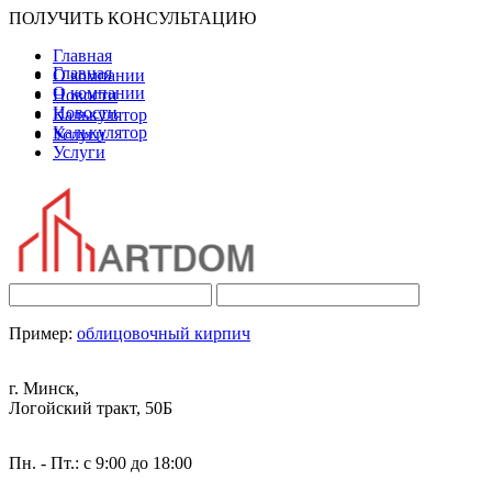
ПОЛУЧИТЬ КОНСУЛЬТАЦИЮ
Главная
Главная
О компании
О компании
Новости
Новости
Калькулятор
Калькулятор
Услуги
Услуги
Пример:
облицовочный кирпич
г. Минск,
Логойский тракт, 50Б
Пн. - Пт.: с 9:00 до 18:00