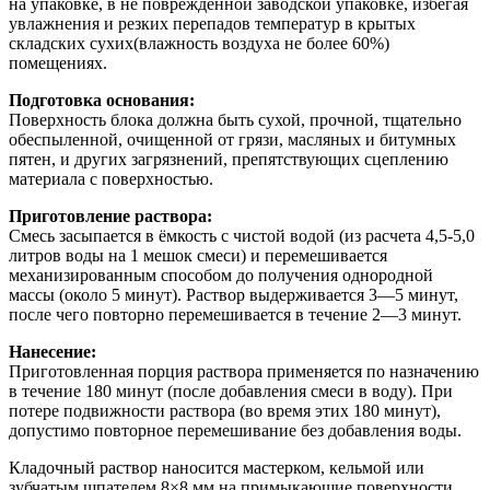
на упаковке, в не поврежденной заводской упаковке, избегая
увлажнения и резких перепадов температур в крытых
складских сухих(влажность воздуха не более 60%)
помещениях.
Подготовка основания:
Поверхность блока должна быть сухой, прочной, тщательно
обеспыленной, очищенной от грязи, масляных и битумных
пятен, и других загрязнений, препятствующих сцеплению
материала с поверхностью.
Приготовление раствора:
Смесь засыпается в ёмкость с чистой водой (из расчета 4,5-5,0
литров воды на 1 мешок смеси) и перемешивается
механизированным способом до получения однородной
массы (около 5 минут). Раствор выдерживается 3—5 минут,
после чего повторно перемешивается в течение 2—3 минут.
Нанесение:
Приготовленная порция раствора применяется по назначению
в течение 180 минут (после добавления смеси в воду). При
потере подвижности раствора (во время этих 180 минут),
допустимо повторное перемешивание без добавления воды.
Кладочный раствор наносится мастерком, кельмой или
зубчатым шпателем 8×8 мм на примыкающие поверхности