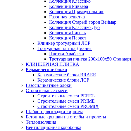
Коллекция Классико
Коллекция Ривьера
Коллекция Прямоугольник
Газонная решетка
Коллекция Старый город Веймар
Коллекция Классико Дуо
Коллекция Ригель
Коллекция Паркет
Клинкер тротуарный ЛСР
Тротуарная плитка Дианит
Плитка Арабеска
Тротуарная плитка 200х100х50 Стандар
КЛИНКЕРНАЯ ПЛИТКА
Керамические блоки
Керамические блоки BRAER
Керамические блоки ЛСР
Газосиликатные блоки
Строительные смеси
Строительные смеси PEREL
Строительные смеси PRIME
Строительные смеси PROMIX
Шаблон для кладки кирпича
Бетонные крышки на столбы и пролеты
Теплоизоляция
Вентиляционная коробочка