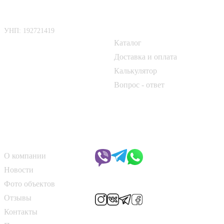
ООО «БелАртДом»
Покупателю
УНП: 192721419
Каталог
📍 г. Минск, Логойский тракт,
50Б
Доставка и оплата
Калькулятор
📞
+375 33 690 10 40
Вопрос - ответ
📞
+375 29 182 50 17
✉️
kirpich@art-dom.by
О компании
Чат с менеджером
О компании
Новости
Мы в соцсетях
Фото объектов
Отзывы
Контакты
Способы оплаты