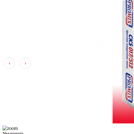
‹
›
Увеличить