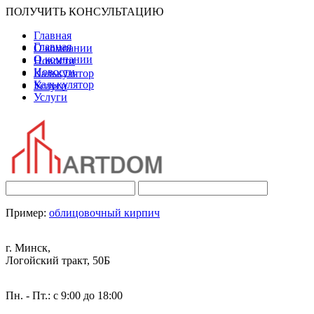
ПОЛУЧИТЬ КОНСУЛЬТАЦИЮ
Главная
Главная
О компании
О компании
Новости
Новости
Калькулятор
Калькулятор
Услуги
Услуги
Пример:
облицовочный кирпич
г. Минск,
Логойский тракт, 50Б
Пн. - Пт.: с 9:00 до 18:00