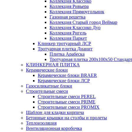
Коллекция Классико
Коллекция Ривьера
Коллекция Прямоугольник
Газонная решетка
Коллекция Старый город Веймар
Коллекция Классико Дуо
Коллекция Ригель
Коллекция Паркет
Клинкер тротуарный ЛСР
Тротуарная плитка Дианит
Плитка Арабеска
Тротуарная плитка 200х100х50 Стандар
КЛИНКЕРНАЯ ПЛИТКА
Керамические блоки
Керамические блоки BRAER
Керамические блоки ЛСР
Газосиликатные блоки
Строительные смеси
Строительные смеси PEREL
Строительные смеси PRIME
Строительные смеси PROMIX
Шаблон для кладки кирпича
Бетонные крышки на столбы и пролеты
Теплоизоляция
Вентиляционная коробочка