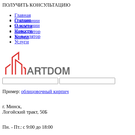
ПОЛУЧИТЬ КОНСУЛЬТАЦИЮ
Главная
Главная
О компании
О компании
Новости
Новости
Калькулятор
Калькулятор
Услуги
Услуги
Пример:
облицовочный кирпич
г. Минск,
Логойский тракт, 50Б
Пн. - Пт.: с 9:00 до 18:00