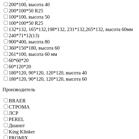
200*100, высота 40
200*100*50 R25
100*100, высота 50
100*100*50 R25
132*132, 165*132,198*132, 231*132,265*132, высота 60мм
240*71*12(13)
900*400, высота 80
360*150*180, высота 60
261*100, высота 60 мм
60*60*20
60*120*20
180*120, 90*120, 120*120, высота 40
180*120, 90*120, 120*120, высота 60
Производитель
BRAER
СТРОМА
ЛСР
PEREL
Дианит
King Klinker
PROMIX