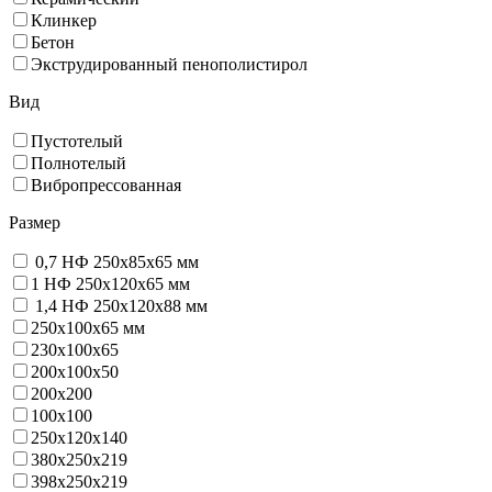
Клинкер
Бетон
Экструдированный пенополистирол
Вид
Пустотелый
Полнотелый
Вибропрессованная
Размер
0,7 НФ 250х85х65 мм
1 НФ 250х120х65 мм
1,4 НФ 250х120х88 мм
250х100х65 мм
230х100х65
200x100x50
200х200
100х100
250х120х140
380х250х219
398х250х219