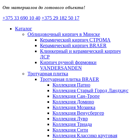
От материалов до готового объекта!
+375 33 690 10 40
+375 29 182 50 17
Каталог
Облицовочный кирпич в Минске
Керамический кирпич СТРОМА
Керамический кирпич BRAER
Клинкерный и керамический кирпич
ЛСР
Кирпич ручной формовки
VANDERSANDEN
Тротуарная плитка
Тротуарная плитка BRAER
Коллекция Патио
Коллекция Старый Город Ландхаус
Коллекция Сан-Тропе
Коллекция Домино
Коллекция Мозаика
Коллекция Венусбергер
Коллекция Лувр
Коллекция Триада
Коллекция Сити
Коллекция Классико круговая