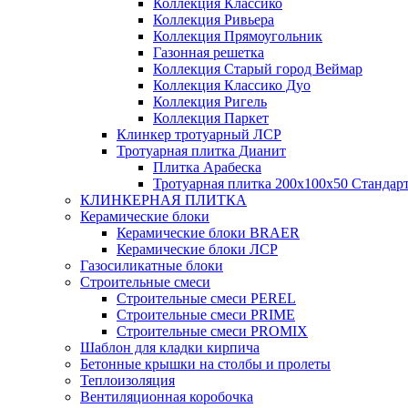
Коллекция Классико
Коллекция Ривьера
Коллекция Прямоугольник
Газонная решетка
Коллекция Старый город Веймар
Коллекция Классико Дуо
Коллекция Ригель
Коллекция Паркет
Клинкер тротуарный ЛСР
Тротуарная плитка Дианит
Плитка Арабеска
Тротуарная плитка 200х100х50 Стандар
КЛИНКЕРНАЯ ПЛИТКА
Керамические блоки
Керамические блоки BRAER
Керамические блоки ЛСР
Газосиликатные блоки
Строительные смеси
Строительные смеси PEREL
Строительные смеси PRIME
Строительные смеси PROMIX
Шаблон для кладки кирпича
Бетонные крышки на столбы и пролеты
Теплоизоляция
Вентиляционная коробочка