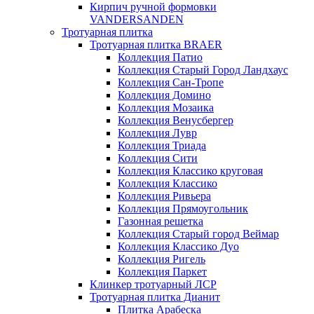
Кирпич ручной формовки
VANDERSANDEN
Тротуарная плитка
Тротуарная плитка BRAER
Коллекция Патио
Коллекция Старый Город Ландхаус
Коллекция Сан-Тропе
Коллекция Домино
Коллекция Мозаика
Коллекция Венусбергер
Коллекция Лувр
Коллекция Триада
Коллекция Сити
Коллекция Классико круговая
Коллекция Классико
Коллекция Ривьера
Коллекция Прямоугольник
Газонная решетка
Коллекция Старый город Веймар
Коллекция Классико Дуо
Коллекция Ригель
Коллекция Паркет
Клинкер тротуарный ЛСР
Тротуарная плитка Дианит
Плитка Арабеска