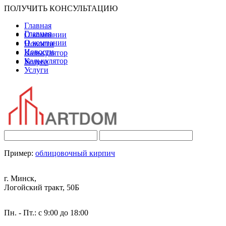
ПОЛУЧИТЬ КОНСУЛЬТАЦИЮ
Главная
Главная
О компании
О компании
Новости
Новости
Калькулятор
Калькулятор
Услуги
Услуги
Пример:
облицовочный кирпич
г. Минск,
Логойский тракт, 50Б
Пн. - Пт.: с 9:00 до 18:00