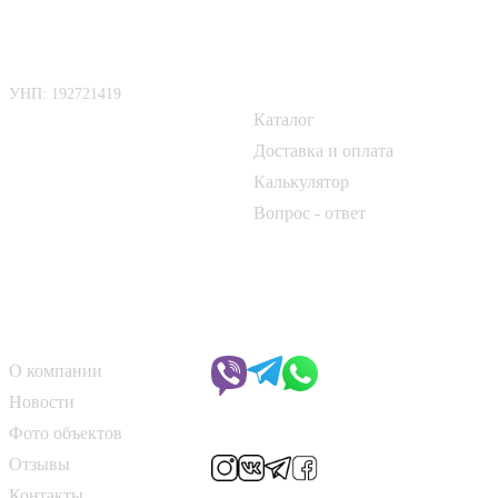
ООО «БелАртДом»
Покупателю
УНП: 192721419
Каталог
📍 г. Минск, Логойский тракт,
50Б
Доставка и оплата
Калькулятор
📞
+375 33 690 10 40
Вопрос - ответ
📞
+375 29 182 50 17
✉️
kirpich@art-dom.by
О компании
Чат с менеджером
О компании
Новости
Мы в соцсетях
Фото объектов
Отзывы
Контакты