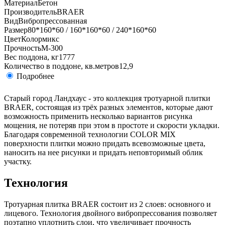
Материал
Бетон
Производитель
BRAER
Вид
Вибропрессованная
Размер
80*160*60 / 160*160*60 / 240*160*60
Цвет
Колормикс
Прочность
М-300
Вес поддона, кг
1777
Количество в поддоне, кв.метров
12,9
Подробнее
Старый город Ландхаус - это коллекция тротуарной плитки
BRAER, состоящая из трёх разных элементов, которые дают
возможность применить несколько вариантов рисунка
мощения, не потеряв при этом в простоте и скорости укладки.
Благодаря современной технологии COLOR MIX
поверхности плитки можно придать всевозможные цвета,
наносить на нее рисунки и придать неповторимый облик
участку.
Технология
Тротуарная плитка BRAER состоит из 2 слоев: основного и
лицевого. Технология двойного вибропрессования позволяет
поэтапно уплотнить слои, что увеличивает прочность