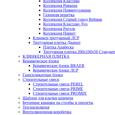
Коллекция Классико
Коллекция Ривьера
Коллекция Прямоугольник
Газонная решетка
Коллекция Старый город Веймар
Коллекция Классико Дуо
Коллекция Ригель
Коллекция Паркет
Клинкер тротуарный ЛСР
Тротуарная плитка Дианит
Плитка Арабеска
Тротуарная плитка 200х100х50 Стандар
КЛИНКЕРНАЯ ПЛИТКА
Керамические блоки
Керамические блоки BRAER
Керамические блоки ЛСР
Газосиликатные блоки
Строительные смеси
Строительные смеси PEREL
Строительные смеси PRIME
Строительные смеси PROMIX
Шаблон для кладки кирпича
Бетонные крышки на столбы и пролеты
Теплоизоляция
Вентиляционная коробочка