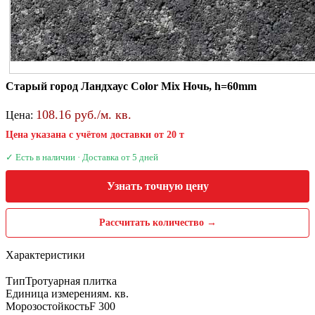
Старый город Ландхаус Color Mix Ночь, h=60mm
108.16 руб./м. кв.
Цена:
Цена указана с учётом доставки от 20 т
✓ Есть в наличии · Доставка от 5 дней
Узнать точную цену
Рассчитать количество →
Характеристики
Тип
Тротуарная плитка
Единица измерения
м. кв.
Морозостойкость
F 300