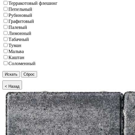
Терракотовый флешинг
Пепельный
Рубиновый
Графитовый
Палевый
Лимонный
Табачный
Туман
Мальва
Каштан
Соломенный