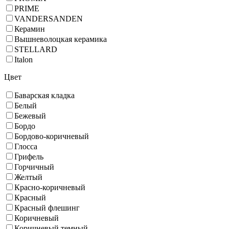
PRIME
VANDERSANDEN
Керамин
Вышневолоцкая керамика
STELLARD
Italon
Цвет
Баварская кладка
Белый
Бежевый
Бордо
Бордово-коричневый
Глосса
Грифель
Горчичный
Желтый
Красно-коричневый
Красный
Красный флешинг
Коричневый
Коричневый темный