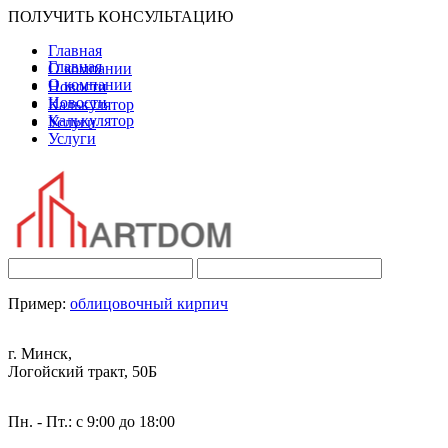
ПОЛУЧИТЬ КОНСУЛЬТАЦИЮ
Главная
Главная
О компании
О компании
Новости
Новости
Калькулятор
Калькулятор
Услуги
Услуги
Пример:
облицовочный кирпич
г. Минск,
Логойский тракт, 50Б
Пн. - Пт.: с 9:00 до 18:00