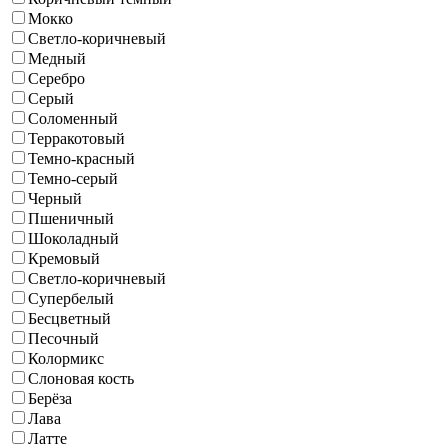
Мокко
Светло-коричневый
Медный
Серебро
Серый
Соломенный
Терракотовый
Темно-красный
Темно-серый
Черный
Пшеничный
Шоколадный
Кремовый
Светло-коричневый
Супербелый
Бесцветный
Песочный
Колормикс
Слоновая кость
Берёза
Лава
Латте