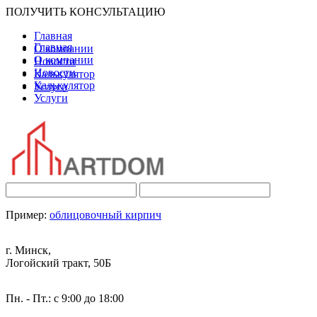
ПОЛУЧИТЬ КОНСУЛЬТАЦИЮ
Главная
Главная
О компании
О компании
Новости
Новости
Калькулятор
Калькулятор
Услуги
Услуги
Пример:
облицовочный кирпич
г. Минск,
Логойский тракт, 50Б
Пн. - Пт.: с 9:00 до 18:00