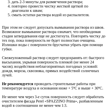
дать 2-3 минуты для размягчения раствора;
повторно провести чистку жесткой щеткой по
диагонали к швам;
смыть остатки раствора водой из распылителя.
При этом не следует допускать вымывания раствора из швов.
Возможное вымывание раствора означает, что необходимая
стадия затвердевания еще не достигнута. Повторять чистку до
тех пор, пока поверхность не будет полностью очищена.
Излишки воды с поверхности брусчатки убрать при помощи
губки.
Свежеуложенный раствор следует предохранять от: быстрого
высыхания, укрывая поверхность пленкой (не менее 24
часов); воздействия неблагоприятных погодных условий:
дождя, мороза, сквозняка, прямых воздействий солнечных
лучей.
Не рекомендуется
проводить строительные работы при
температуре воздуха и основания ниже + 5ºС и выше + 30ºС.
Не менее чем через 3-е суток поверхность следует обработать
очистителем фасада Perel «SPAZZINO Prima», разбавленным
водой в соотношении не менее чем 1:3.