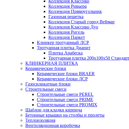
Коллекция Классико
Коллекция Ривьера
Коллекция Прямоугольник
Газонная решетка
Коллекция Старый город Веймар
Коллекция Классико Дуо
Коллекция Ригель
Коллекция Паркет
Клинкер тротуарный ЛСР
Тротуарная плитка Дианит
Плитка Арабеска
Тротуарная плитка 200х100х50 Стандар
КЛИНКЕРНАЯ ПЛИТКА
Керамические блоки
Керамические блоки BRAER
Керамические блоки ЛСР
Газосиликатные блоки
Строительные смеси
Строительные смеси PEREL
Строительные смеси PRIME
Строительные смеси PROMIX
Шаблон для кладки кирпича
Бетонные крышки на столбы и пролеты
Теплоизоляция
Вентиляционная коробочка