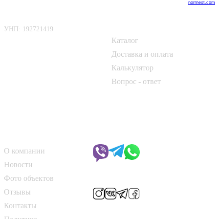
norrnext.com
ООО «БелАртДом»
Покупателю
УНП: 192721419
Каталог
📍 г. Минск, Логойский тракт,
50Б
Доставка и оплата
Калькулятор
📞
+375 33 690 10 40
Вопрос - ответ
📞
+375 29 182 50 17
✉️
kirpich@art-dom.by
О компании
Чат с менеджером
О компании
Новости
Мы в соцсетях
Фото объектов
Отзывы
Контакты
Способы оплаты