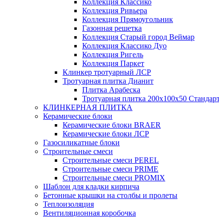
Коллекция Классико
Коллекция Ривьера
Коллекция Прямоугольник
Газонная решетка
Коллекция Старый город Веймар
Коллекция Классико Дуо
Коллекция Ригель
Коллекция Паркет
Клинкер тротуарный ЛСР
Тротуарная плитка Дианит
Плитка Арабеска
Тротуарная плитка 200х100х50 Стандар
КЛИНКЕРНАЯ ПЛИТКА
Керамические блоки
Керамические блоки BRAER
Керамические блоки ЛСР
Газосиликатные блоки
Строительные смеси
Строительные смеси PEREL
Строительные смеси PRIME
Строительные смеси PROMIX
Шаблон для кладки кирпича
Бетонные крышки на столбы и пролеты
Теплоизоляция
Вентиляционная коробочка