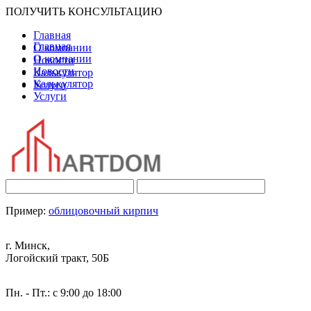
ПОЛУЧИТЬ КОНСУЛЬТАЦИЮ
Главная
Главная
О компании
О компании
Новости
Новости
Калькулятор
Калькулятор
Услуги
Услуги
Пример:
облицовочный кирпич
г. Минск,
Логойский тракт, 50Б
Пн. - Пт.: с 9:00 до 18:00