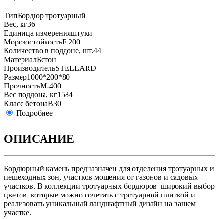
Тип
Бордюр тротуарный
Вес, кг
36
Единица измерения
штуки
Морозостойкость
F 200
Количество в поддоне, шт.
44
Материал
Бетон
Производитель
STELLARD
Размер
1000*200*80
Прочность
М-400
Вес поддона, кг
1584
Класс бетона
B30
Подробнее
ОПИСАНИЕ
Бордюрный камень предназначен для отделения тротуарных и
пешеходных зон, участков мощения от газонов и садовых
участков. В коллекции тротуарных бордюров широкий выбор
цветов, которые можно сочетать с тротуарной плиткой и
реализовать уникальный ландшафтный дизайн на вашем
участке.