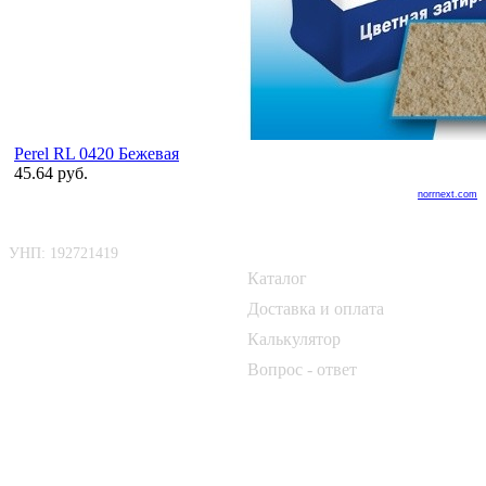
Perel RL 0420 Бежевая
45.64 руб.
norrnext.com
ООО «БелАртДом»
Покупателю
УНП: 192721419
Каталог
📍 г. Минск, Логойский тракт,
50Б
Доставка и оплата
Калькулятор
📞
+375 33 690 10 40
Вопрос - ответ
📞
+375 29 182 50 17
✉️
kirpich@art-dom.by