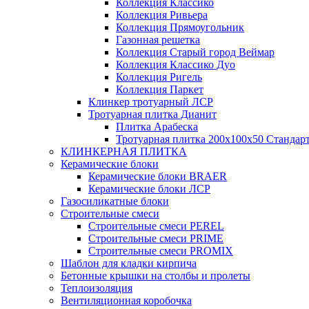
Коллекция Классико
Коллекция Ривьера
Коллекция Прямоугольник
Газонная решетка
Коллекция Старый город Веймар
Коллекция Классико Дуо
Коллекция Ригель
Коллекция Паркет
Клинкер тротуарный ЛСР
Тротуарная плитка Дианит
Плитка Арабеска
Тротуарная плитка 200х100х50 Стандар
КЛИНКЕРНАЯ ПЛИТКА
Керамические блоки
Керамические блоки BRAER
Керамические блоки ЛСР
Газосиликатные блоки
Строительные смеси
Строительные смеси PEREL
Строительные смеси PRIME
Строительные смеси PROMIX
Шаблон для кладки кирпича
Бетонные крышки на столбы и пролеты
Теплоизоляция
Вентиляционная коробочка