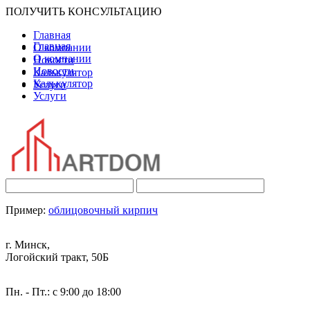
ПОЛУЧИТЬ КОНСУЛЬТАЦИЮ
Главная
Главная
О компании
О компании
Новости
Новости
Калькулятор
Калькулятор
Услуги
Услуги
Пример:
облицовочный кирпич
г. Минск,
Логойский тракт, 50Б
Пн. - Пт.: с 9:00 до 18:00