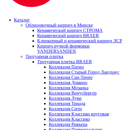
Каталог
Облицовочный кирпич в Минске
Керамический кирпич СТРОМА
Керамический кирпич BRAER
Клинкерный и керамический кирпич ЛСР
Кирпич ручной формовки
VANDERSANDEN
Тротуарная плитка
Тротуарная плитка BRAER
Коллекция Патио
Коллекция Старый Город Ландхаус
Коллекция Сан-Тропе
Коллекция Домино
Коллекция Мозаика
Коллекция Венусбергер
Коллекция Лувр
Коллекция Триада
Коллекция Сити
Коллекция Классико круговая
Коллекция Классико
Коллекция Ривьера
Коллекция Прямоугольник