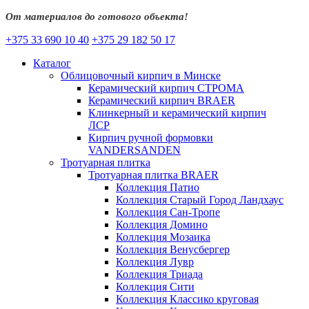
От материалов до готового объекта!
+375 33 690 10 40
+375 29 182 50 17
Каталог
Облицовочный кирпич в Минске
Керамический кирпич СТРОМА
Керамический кирпич BRAER
Клинкерный и керамический кирпич
ЛСР
Кирпич ручной формовки
VANDERSANDEN
Тротуарная плитка
Тротуарная плитка BRAER
Коллекция Патио
Коллекция Старый Город Ландхаус
Коллекция Сан-Тропе
Коллекция Домино
Коллекция Мозаика
Коллекция Венусбергер
Коллекция Лувр
Коллекция Триада
Коллекция Сити
Коллекция Классико круговая