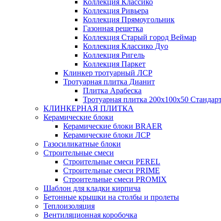
Коллекция Классико
Коллекция Ривьера
Коллекция Прямоугольник
Газонная решетка
Коллекция Старый город Веймар
Коллекция Классико Дуо
Коллекция Ригель
Коллекция Паркет
Клинкер тротуарный ЛСР
Тротуарная плитка Дианит
Плитка Арабеска
Тротуарная плитка 200х100х50 Стандар
КЛИНКЕРНАЯ ПЛИТКА
Керамические блоки
Керамические блоки BRAER
Керамические блоки ЛСР
Газосиликатные блоки
Строительные смеси
Строительные смеси PEREL
Строительные смеси PRIME
Строительные смеси PROMIX
Шаблон для кладки кирпича
Бетонные крышки на столбы и пролеты
Теплоизоляция
Вентиляционная коробочка