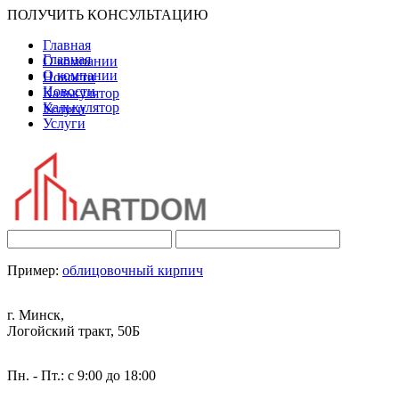
ПОЛУЧИТЬ КОНСУЛЬТАЦИЮ
Главная
Главная
О компании
О компании
Новости
Новости
Калькулятор
Калькулятор
Услуги
Услуги
Пример:
облицовочный кирпич
г. Минск,
Логойский тракт, 50Б
Пн. - Пт.: с 9:00 до 18:00