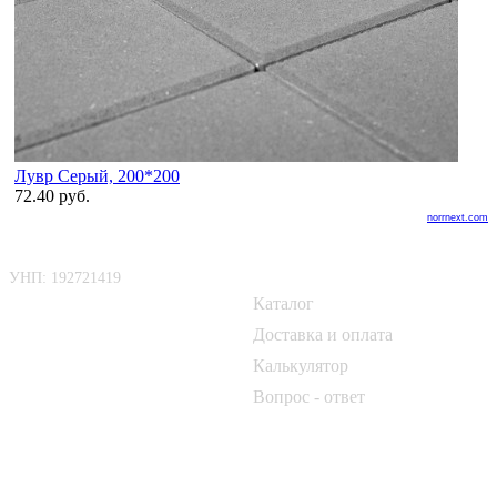
Лувр Серый, 200*200
72.40 руб.
norrnext.com
ООО «БелАртДом»
Покупателю
УНП: 192721419
Каталог
📍 г. Минск, Логойский тракт,
50Б
Доставка и оплата
Калькулятор
📞
+375 33 690 10 40
Вопрос - ответ
📞
+375 29 182 50 17
✉️
kirpich@art-dom.by