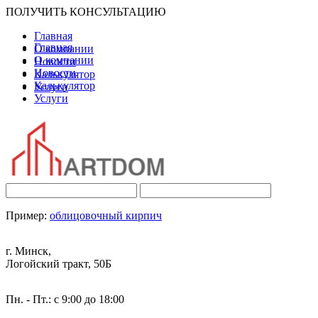
ПОЛУЧИТЬ КОНСУЛЬТАЦИЮ
Главная
Главная
О компании
О компании
Новости
Новости
Калькулятор
Калькулятор
Услуги
Услуги
Пример:
облицовочный кирпич
г. Минск,
Логойский тракт, 50Б
Пн. - Пт.: с 9:00 до 18:00