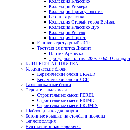
Коллекция Классико
Коллекция Ривьера
Коллекция Прямоугольник
Газонная решетка
Коллекция Старый город Веймар
Коллекция Классико Дуо
Коллекция Ригель
Коллекция Паркет
Клинкер тротуарный ЛСР
Тротуарная плитка Дианит
Плитка Арабеска
Тротуарная плитка 200х100х50 Стандар
КЛИНКЕРНАЯ ПЛИТКА
Керамические блоки
Керамические блоки BRAER
Керамические блоки ЛСР
Газосиликатные блоки
Строительные смеси
Строительные смеси PEREL
Строительные смеси PRIME
Строительные смеси PROMIX
Шаблон для кладки кирпича
Бетонные крышки на столбы и пролеты
Теплоизоляция
Вентиляционная коробочка