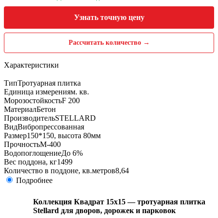
Узнать точную цену
Рассчитать количество →
Характеристики
Тип
Тротуарная плитка
Единица измерения
м. кв.
Морозостойкость
F 200
Материал
Бетон
Производитель
STELLARD
Вид
Вибропрессованная
Размер
150*150, высота 80мм
Прочность
М-400
Водопоглощение
До 6%
Вес поддона, кг
1499
Количество в поддоне, кв.метров
8,64
Подробнее
Коллекция Квадрат 15х15 — тротуарная плитка
Stellard для дворов, дорожек и парковок