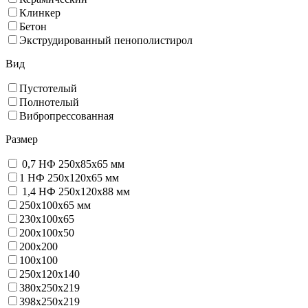
Клинкер
Бетон
Экструдированный пенополистирол
Вид
Пустотелый
Полнотелый
Вибропрессованная
Размер
0,7 НФ 250х85х65 мм
1 НФ 250х120х65 мм
1,4 НФ 250х120х88 мм
250х100х65 мм
230х100х65
200x100x50
200х200
100х100
250х120х140
380х250х219
398х250х219