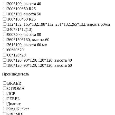
200*100, высота 40
200*100*50 R25
100*100, высота 50
100*100*50 R25
132*132, 165*132,198*132, 231*132,265*132, высота 60мм
240*71*12(13)
900*400, высота 80
360*150*180, высота 60
261*100, высота 60 мм
60*60*20
60*120*20
180*120, 90*120, 120*120, высота 40
180*120, 90*120, 120*120, высота 60
Производитель
BRAER
СТРОМА
ЛСР
PEREL
Дианит
King Klinker
PROMIX