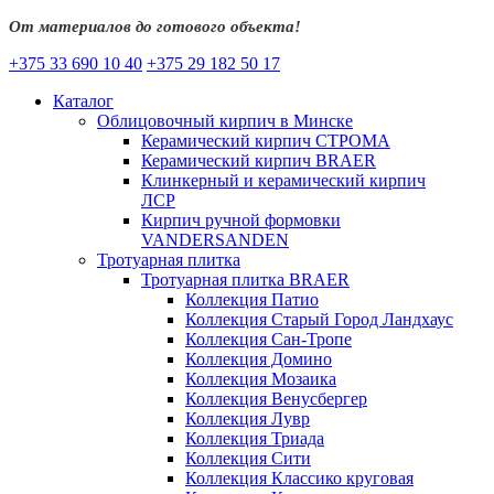
От материалов до готового объекта!
+375 33 690 10 40
+375 29 182 50 17
Каталог
Облицовочный кирпич в Минске
Керамический кирпич СТРОМА
Керамический кирпич BRAER
Клинкерный и керамический кирпич
ЛСР
Кирпич ручной формовки
VANDERSANDEN
Тротуарная плитка
Тротуарная плитка BRAER
Коллекция Патио
Коллекция Старый Город Ландхаус
Коллекция Сан-Тропе
Коллекция Домино
Коллекция Мозаика
Коллекция Венусбергер
Коллекция Лувр
Коллекция Триада
Коллекция Сити
Коллекция Классико круговая