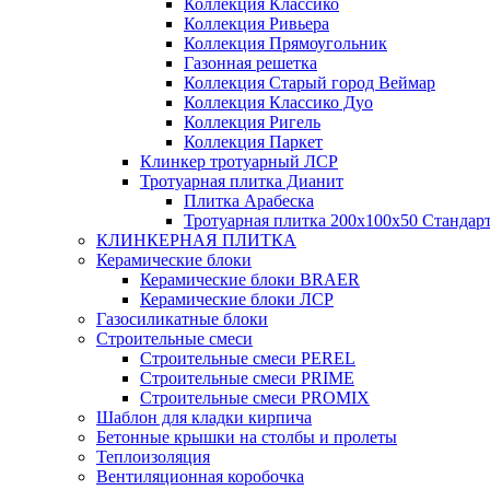
Коллекция Классико
Коллекция Ривьера
Коллекция Прямоугольник
Газонная решетка
Коллекция Старый город Веймар
Коллекция Классико Дуо
Коллекция Ригель
Коллекция Паркет
Клинкер тротуарный ЛСР
Тротуарная плитка Дианит
Плитка Арабеска
Тротуарная плитка 200х100х50 Стандар
КЛИНКЕРНАЯ ПЛИТКА
Керамические блоки
Керамические блоки BRAER
Керамические блоки ЛСР
Газосиликатные блоки
Строительные смеси
Строительные смеси PEREL
Строительные смеси PRIME
Строительные смеси PROMIX
Шаблон для кладки кирпича
Бетонные крышки на столбы и пролеты
Теплоизоляция
Вентиляционная коробочка