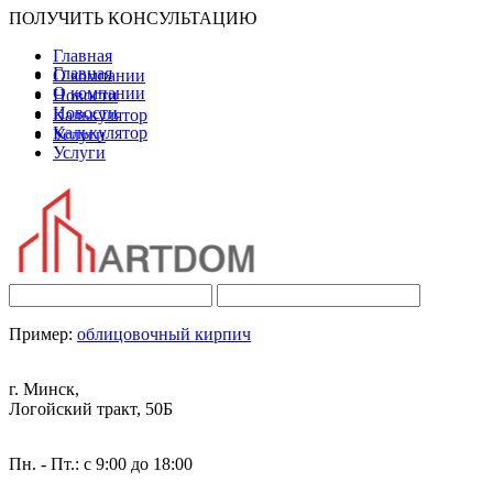
ПОЛУЧИТЬ КОНСУЛЬТАЦИЮ
Главная
Главная
О компании
О компании
Новости
Новости
Калькулятор
Калькулятор
Услуги
Услуги
Пример:
облицовочный кирпич
г. Минск,
Логойский тракт, 50Б
Пн. - Пт.: с 9:00 до 18:00