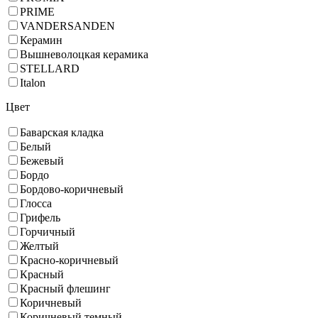
PRIME
VANDERSANDEN
Керамин
Вышневолоцкая керамика
STELLARD
Italon
Цвет
Баварская кладка
Белый
Бежевый
Бордо
Бордово-коричневый
Глосса
Грифель
Горчичный
Желтый
Красно-коричневый
Красный
Красный флешинг
Коричневый
Коричневый темный