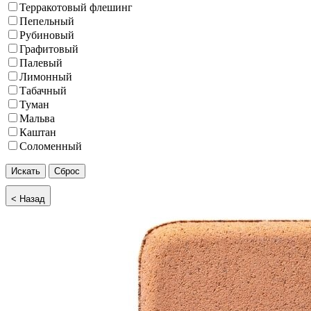
Терракотовый флешинг
Пепельный
Рубиновый
Графитовый
Палевый
Лимонный
Табачный
Туман
Мальва
Каштан
Соломенный