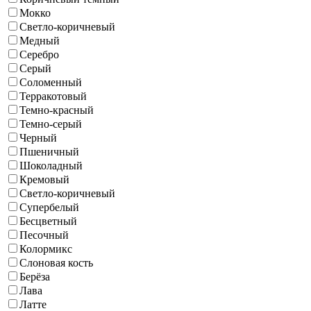
Мокко
Светло-коричневый
Медный
Серебро
Серый
Соломенный
Терракотовый
Темно-красный
Темно-серый
Черный
Пшеничный
Шоколадный
Кремовый
Светло-коричневый
Супербелый
Бесцветный
Песочный
Колормикс
Слоновая кость
Берёза
Лава
Латте