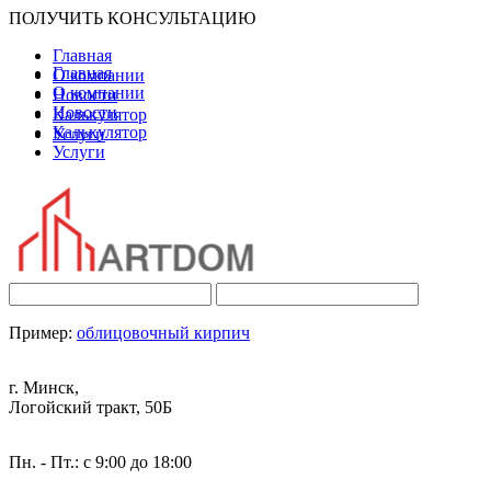
ПОЛУЧИТЬ КОНСУЛЬТАЦИЮ
Главная
Главная
О компании
О компании
Новости
Новости
Калькулятор
Калькулятор
Услуги
Услуги
Пример:
облицовочный кирпич
г. Минск,
Логойский тракт, 50Б
Пн. - Пт.: с 9:00 до 18:00