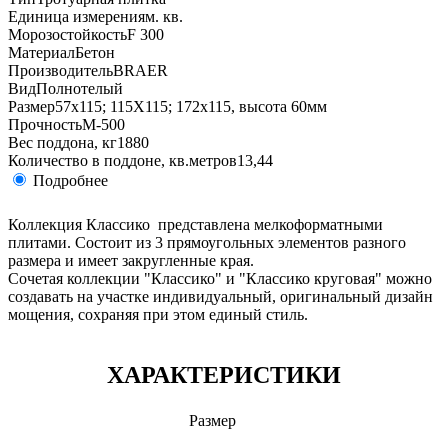
Единица измерения
м. кв.
Морозостойкость
F 300
Материал
Бетон
Производитель
BRAER
Вид
Полнотелый
Размер
57х115; 115Х115; 172х115, высота 60мм
Прочность
М-500
Вес поддона, кг
1880
Количество в поддоне, кв.метров
13,44
Подробнее
Коллекция Классико представлена мелкоформатными
плитами. Состоит из 3 прямоугольных элементов разного
размера и имеет закругленные края.
Сочетая коллекции "Классико" и "Классико круговая" можно
создавать на участке индивидуальный, оригинальный дизайн
мощения, сохраняя при этом единый стиль.
ХАРАКТЕРИСТИКИ
Размер