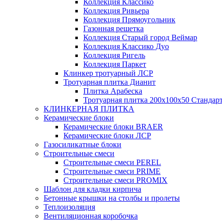
Коллекция Классико
Коллекция Ривьера
Коллекция Прямоугольник
Газонная решетка
Коллекция Старый город Веймар
Коллекция Классико Дуо
Коллекция Ригель
Коллекция Паркет
Клинкер тротуарный ЛСР
Тротуарная плитка Дианит
Плитка Арабеска
Тротуарная плитка 200х100х50 Стандар
КЛИНКЕРНАЯ ПЛИТКА
Керамические блоки
Керамические блоки BRAER
Керамические блоки ЛСР
Газосиликатные блоки
Строительные смеси
Строительные смеси PEREL
Строительные смеси PRIME
Строительные смеси PROMIX
Шаблон для кладки кирпича
Бетонные крышки на столбы и пролеты
Теплоизоляция
Вентиляционная коробочка