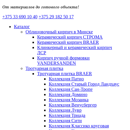
От материалов до готового объекта!
+375 33 690 10 40
+375 29 182 50 17
Каталог
Облицовочный кирпич в Минске
Керамический кирпич СТРОМА
Керамический кирпич BRAER
Клинкерный и керамический кирпич
ЛСР
Кирпич ручной формовки
VANDERSANDEN
Тротуарная плитка
Тротуарная плитка BRAER
Коллекция Патио
Коллекция Старый Город Ландхаус
Коллекция Сан-Тропе
Коллекция Домино
Коллекция Мозаика
Коллекция Венусбергер
Коллекция Лувр
Коллекция Триада
Коллекция Сити
Коллекция Классико круговая