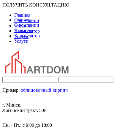
ПОЛУЧИТЬ КОНСУЛЬТАЦИЮ
Главная
Главная
О компании
О компании
Новости
Новости
Калькулятор
Калькулятор
Услуги
Услуги
Пример:
облицовочный кирпич
г. Минск,
Логойский тракт, 50Б
Пн. - Пт.: с 9:00 до 18:00