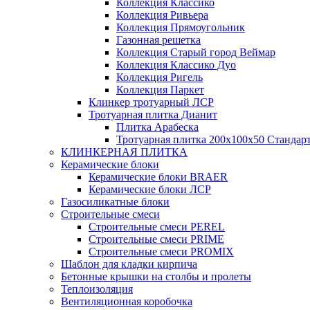
Коллекция Классико
Коллекция Ривьера
Коллекция Прямоугольник
Газонная решетка
Коллекция Старый город Веймар
Коллекция Классико Дуо
Коллекция Ригель
Коллекция Паркет
Клинкер тротуарный ЛСР
Тротуарная плитка Дианит
Плитка Арабеска
Тротуарная плитка 200х100х50 Стандар
КЛИНКЕРНАЯ ПЛИТКА
Керамические блоки
Керамические блоки BRAER
Керамические блоки ЛСР
Газосиликатные блоки
Строительные смеси
Строительные смеси PEREL
Строительные смеси PRIME
Строительные смеси PROMIX
Шаблон для кладки кирпича
Бетонные крышки на столбы и пролеты
Теплоизоляция
Вентиляционная коробочка