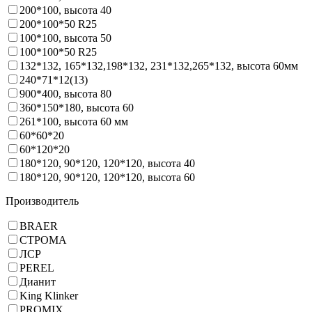
200*100, высота 40
200*100*50 R25
100*100, высота 50
100*100*50 R25
132*132, 165*132,198*132, 231*132,265*132, высота 60мм
240*71*12(13)
900*400, высота 80
360*150*180, высота 60
261*100, высота 60 мм
60*60*20
60*120*20
180*120, 90*120, 120*120, высота 40
180*120, 90*120, 120*120, высота 60
Производитель
BRAER
СТРОМА
ЛСР
PEREL
Дианит
King Klinker
PROMIX