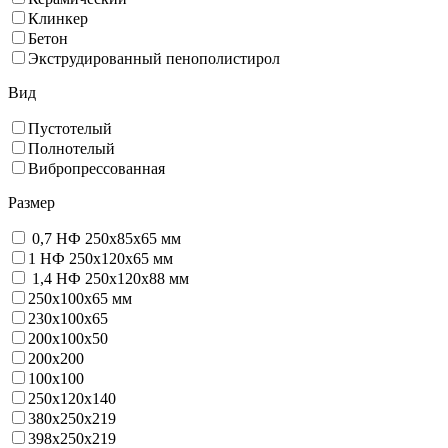
Клинкер
Бетон
Экструдированный пенополистирол
Вид
Пустотелый
Полнотелый
Вибропрессованная
Размер
0,7 НФ 250х85х65 мм
1 НФ 250х120х65 мм
1,4 НФ 250х120х88 мм
250х100х65 мм
230х100х65
200x100x50
200х200
100х100
250х120х140
380х250х219
398х250х219