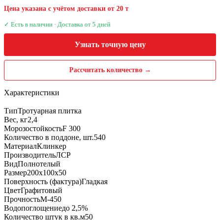
Цена указана с учётом доставки от 20 т
✓ Есть в наличии · Доставка от 5 дней
Узнать точную цену
Рассчитать количество →
Характеристики
Тип
Тротуарная плитка
Вес, кг
2,4
Морозостойкость
F 300
Количество в поддоне, шт.
540
Материал
Клинкер
Производитель
ЛСР
Вид
Полнотелый
Размер
200x100x50
Поверхность (фактура)
Гладкая
Цвет
Графитовый
Прочность
М-450
Водопоглощение
до 2,5%
Количество штук в кв.м
50