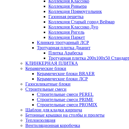
Коллекция Классико
Коллекция Ривьера
Коллекция Прямоугольник
Газонная решетка
Коллекция Старый город Веймар
Коллекция Классико Дуо
Коллекция Ригель
Коллекция Паркет
Клинкер тротуарный ЛСР
Тротуарная плитка Дианит
Плитка Арабеска
Тротуарная плитка 200х100х50 Стандар
КЛИНКЕРНАЯ ПЛИТКА
Керамические блоки
Керамические блоки BRAER
Керамические блоки ЛСР
Газосиликатные блоки
Строительные смеси
Строительные смеси PEREL
Строительные смеси PRIME
Строительные смеси PROMIX
Шаблон для кладки кирпича
Бетонные крышки на столбы и пролеты
Теплоизоляция
Вентиляционная коробочка