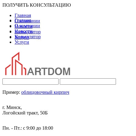
ПОЛУЧИТЬ КОНСУЛЬТАЦИЮ
Главная
Главная
О компании
О компании
Новости
Новости
Калькулятор
Калькулятор
Услуги
Услуги
Пример:
облицовочный кирпич
г. Минск,
Логойский тракт, 50Б
Пн. - Пт.: с 9:00 до 18:00