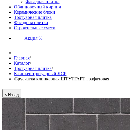
Фасадная плитка
Облицовочный кирпич
Керамические блоки
Тротуарная плитка
Фасадная плитка
Строительные смеси
Акция %
Главная
/
Каталог
/
Тротуарная плитка
/
Клинкер тротуарный ЛСР
/
Брусчатка клинкерная ШТУТГАРТ графитовая