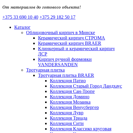
От материалов до готового объекта!
+375 33 690 10 40
+375 29 182 50 17
Каталог
Облицовочный кирпич в Минске
Керамический кирпич СТРОМА
Керамический кирпич BRAER
Клинкерный и керамический кирпич
ЛСР
Кирпич ручной формовки
VANDERSANDEN
Тротуарная плитка
Тротуарная плитка BRAER
Коллекция Патио
Коллекция Старый Город Ландхаус
Коллекция Сан-Тропе
Коллекция Домино
Коллекция Мозаика
Коллекция Венусбергер
Коллекция Лувр
Коллекция Триада
Коллекция Сити
Коллекция Классико круговая