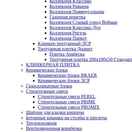
Коллекция Классико
Коллекция Ривьера
Коллекция Прямоугольник
Газонная решетка
Коллекция Старый город Веймар
Коллекция Классико Дуо
Коллекция Ригель
Коллекция Паркет
Клинкер тротуарный ЛСР
Тротуарная плитка Дианит
Плитка Арабеска
Тротуарная плитка 200х100х50 Стандар
КЛИНКЕРНАЯ ПЛИТКА
Керамические блоки
Керамические блоки BRAER
Керамические блоки ЛСР
Газосиликатные блоки
Строительные смеси
Строительные смеси PEREL
Строительные смеси PRIME
Строительные смеси PROMIX
Шаблон для кладки кирпича
Бетонные крышки на столбы и пролеты
Теплоизоляция
Вентиляционная коробочка