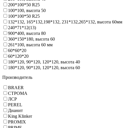
200*100*50 R25
100*100, высота 50
100*100*50 R25
132*132, 165*132,198*132, 231*132,265*132, высота 60мм
240*71*12(13)
900*400, высота 80
360*150*180, высота 60
261*100, высота 60 мм
60*60*20
60*120*20
180*120, 90*120, 120*120, высота 40
180*120, 90*120, 120*120, высота 60
Производитель
BRAER
СТРОМА
ЛСР
PEREL
Дианит
King Klinker
PROMIX
PRIME