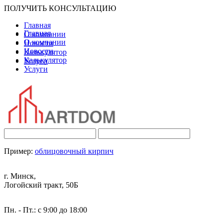
ПОЛУЧИТЬ КОНСУЛЬТАЦИЮ
Главная
Главная
О компании
О компании
Новости
Новости
Калькулятор
Калькулятор
Услуги
Услуги
Пример:
облицовочный кирпич
г. Минск,
Логойский тракт, 50Б
Пн. - Пт.: с 9:00 до 18:00