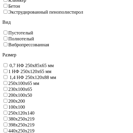
Клинкер
Бетон
Экструдированный пенополистирол
Вид
Пустотелый
Полнотелый
Вибропрессованная
Размер
0,7 НФ 250х85х65 мм
1 НФ 250х120х65 мм
1,4 НФ 250х120х88 мм
250х100х65 мм
230х100х65
200x100x50
200х200
100х100
250х120х140
380х250х219
398х250х219
440х250х219