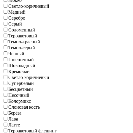
Мокко
Светло-коричневый
Медный
Серебро
Серый
Соломенный
Терракотовый
Темно-красный
Темно-серый
Черный
Пшеничный
Шоколадный
Кремовый
Светло-коричневый
Супербелый
Бесцветный
Песочный
Колормикс
Слоновая кость
Берёза
Лава
Латте
Терракотовый флешинг