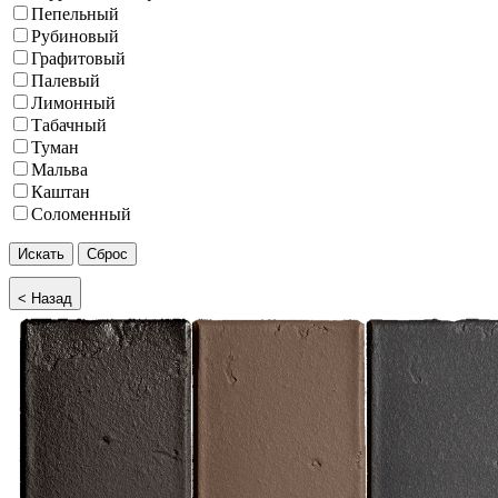
Пепельный
Рубиновый
Графитовый
Палевый
Лимонный
Табачный
Туман
Мальва
Каштан
Соломенный