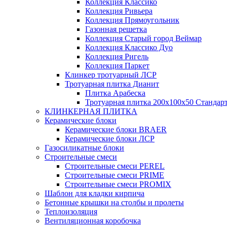
Коллекция Классико
Коллекция Ривьера
Коллекция Прямоугольник
Газонная решетка
Коллекция Старый город Веймар
Коллекция Классико Дуо
Коллекция Ригель
Коллекция Паркет
Клинкер тротуарный ЛСР
Тротуарная плитка Дианит
Плитка Арабеска
Тротуарная плитка 200х100х50 Стандар
КЛИНКЕРНАЯ ПЛИТКА
Керамические блоки
Керамические блоки BRAER
Керамические блоки ЛСР
Газосиликатные блоки
Строительные смеси
Строительные смеси PEREL
Строительные смеси PRIME
Строительные смеси PROMIX
Шаблон для кладки кирпича
Бетонные крышки на столбы и пролеты
Теплоизоляция
Вентиляционная коробочка