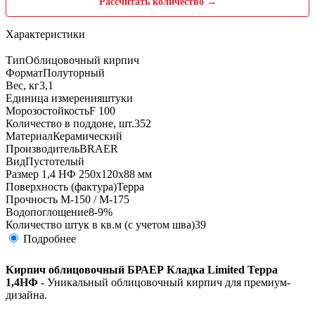
Рассчитать количество →
Характеристики
Тип
Облицовочный кирпич
Формат
Полуторный
Вес, кг
3,1
Единица измерения
штуки
Морозостойкость
F 100
Количество в поддоне, шт.
352
Материал
Керамический
Производитель
BRAER
Вид
Пустотелый
Размер
1,4 НФ 250х120х88 мм
Поверхность (фактура)
Терра
Прочность
М-150 / М-175
Водопоглощение
8-9%
Количество штук в кв.м (с учетом шва)
39
Подробнее
Кирпич облицовочный БРАЕР Кладка Limited Терра
1,4НФ
- Уникальный облицовочный кирпич для премиум-
дизайна.