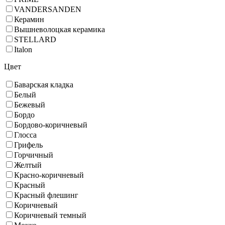
VANDERSANDEN
Керамин
Вышневолоцкая керамика
STELLARD
Italon
Цвет
Баварская кладка
Белый
Бежевый
Бордо
Бордово-коричневый
Глосса
Грифель
Горчичный
Желтый
Красно-коричневый
Красный
Красный флешинг
Коричневый
Коричневый темный