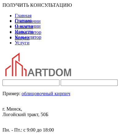
ПОЛУЧИТЬ КОНСУЛЬТАЦИЮ
Главная
Главная
О компании
О компании
Новости
Новости
Калькулятор
Калькулятор
Услуги
Услуги
Пример:
облицовочный кирпич
г. Минск,
Логойский тракт, 50Б
Пн. - Пт.: с 9:00 до 18:00