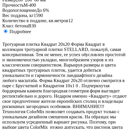
Прочность
М-400
Водопоглощение
До 6%
Вес поддона, кг
1590
Количество в поддоне, кв.метров
12
Класс бетона
B30
Подробнее
Тротуарная плитка Квадрат 20х20 Форма Квадрат в
коллекции тротуарной плитки STELLARD, пожалуй, самая
консервативная. Тем не менее, ее успех обусловлен простотой
и экономичностью укладки, многообразием узоров и их
классическим совершенством. Варьируя размеры и цвета
квадратных тротуарных плиток, удается добиться
уникальности и гармоничности ландшафтного дизайна
любого масштаба. Форма Квадрат 20х20 отлично смотрится в
паре с Брусчаткой и Квадратом 10х1 0 . Подчеркнутая
бордюрным камнем благородная геометрия форм выглядит
респектабельно и дорого. Недаром именно «Квадрату» отдают
свое предпочтение жители европейских столиц и владельцы
роскошных загородных особняков. ВНИМАНИЕ!!!
Технология ColorMix позволяет создавать продукт только с
уникальным дизайном смешения красок. На образцах мы
используем усредненный вариант рисунка. Поэтому, при
выборе цвета ColorMix нужно допускать, что рисунок цвета