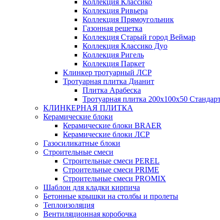
Коллекция Классико
Коллекция Ривьера
Коллекция Прямоугольник
Газонная решетка
Коллекция Старый город Веймар
Коллекция Классико Дуо
Коллекция Ригель
Коллекция Паркет
Клинкер тротуарный ЛСР
Тротуарная плитка Дианит
Плитка Арабеска
Тротуарная плитка 200х100х50 Стандар
КЛИНКЕРНАЯ ПЛИТКА
Керамические блоки
Керамические блоки BRAER
Керамические блоки ЛСР
Газосиликатные блоки
Строительные смеси
Строительные смеси PEREL
Строительные смеси PRIME
Строительные смеси PROMIX
Шаблон для кладки кирпича
Бетонные крышки на столбы и пролеты
Теплоизоляция
Вентиляционная коробочка