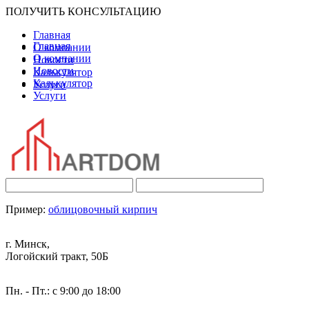
ПОЛУЧИТЬ КОНСУЛЬТАЦИЮ
Главная
Главная
О компании
О компании
Новости
Новости
Калькулятор
Калькулятор
Услуги
Услуги
Пример:
облицовочный кирпич
г. Минск,
Логойский тракт, 50Б
Пн. - Пт.: с 9:00 до 18:00