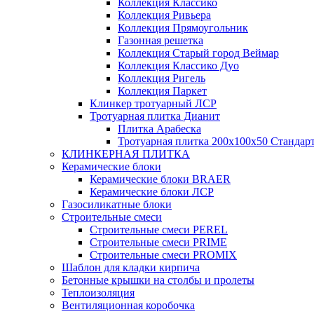
Коллекция Классико
Коллекция Ривьера
Коллекция Прямоугольник
Газонная решетка
Коллекция Старый город Веймар
Коллекция Классико Дуо
Коллекция Ригель
Коллекция Паркет
Клинкер тротуарный ЛСР
Тротуарная плитка Дианит
Плитка Арабеска
Тротуарная плитка 200х100х50 Стандар
КЛИНКЕРНАЯ ПЛИТКА
Керамические блоки
Керамические блоки BRAER
Керамические блоки ЛСР
Газосиликатные блоки
Строительные смеси
Строительные смеси PEREL
Строительные смеси PRIME
Строительные смеси PROMIX
Шаблон для кладки кирпича
Бетонные крышки на столбы и пролеты
Теплоизоляция
Вентиляционная коробочка