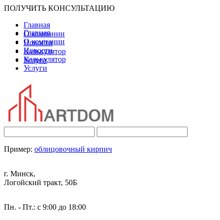
ПОЛУЧИТЬ КОНСУЛЬТАЦИЮ
Главная
Главная
О компании
О компании
Новости
Новости
Калькулятор
Калькулятор
Услуги
Услуги
Пример:
облицовочный кирпич
г. Минск,
Логойский тракт, 50Б
Пн. - Пт.: с 9:00 до 18:00