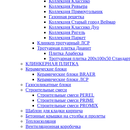
Коллекция Классико
Коллекция Ривьера
Коллекция Прямоугольник
Газонная решетка
Коллекция Старый город Веймар
Коллекция Классико Дуо
Коллекция Ригель
Коллекция Паркет
Клинкер тротуарный ЛСР
Тротуарная плитка Дианит
Плитка Арабеска
Тротуарная плитка 200х100х50 Стандар
КЛИНКЕРНАЯ ПЛИТКА
Керамические блоки
Керамические блоки BRAER
Керамические блоки ЛСР
Газосиликатные блоки
Строительные смеси
Строительные смеси PEREL
Строительные смеси PRIME
Строительные смеси PROMIX
Шаблон для кладки кирпича
Бетонные крышки на столбы и пролеты
Теплоизоляция
Вентиляционная коробочка