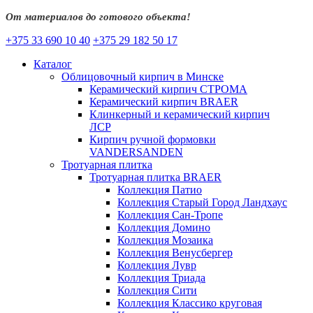
От материалов до готового объекта!
+375 33 690 10 40
+375 29 182 50 17
Каталог
Облицовочный кирпич в Минске
Керамический кирпич СТРОМА
Керамический кирпич BRAER
Клинкерный и керамический кирпич
ЛСР
Кирпич ручной формовки
VANDERSANDEN
Тротуарная плитка
Тротуарная плитка BRAER
Коллекция Патио
Коллекция Старый Город Ландхаус
Коллекция Сан-Тропе
Коллекция Домино
Коллекция Мозаика
Коллекция Венусбергер
Коллекция Лувр
Коллекция Триада
Коллекция Сити
Коллекция Классико круговая