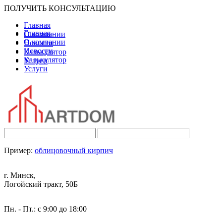
ПОЛУЧИТЬ КОНСУЛЬТАЦИЮ
Главная
Главная
О компании
О компании
Новости
Новости
Калькулятор
Калькулятор
Услуги
Услуги
Пример:
облицовочный кирпич
г. Минск,
Логойский тракт, 50Б
Пн. - Пт.: с 9:00 до 18:00