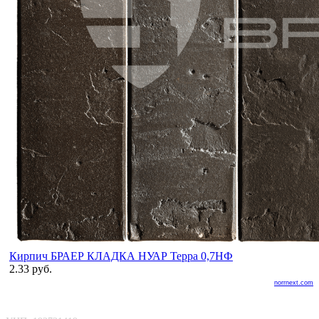
Кирпич БРАЕР КЛАДКА НУАР Терра 0,7НФ
2.33 руб.
norrnext.com
ООО «БелАртДом»
Покупателю