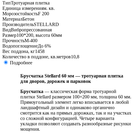
Тип
Тротуарная плитка
Единица измерения
м. кв.
Морозостойкость
F 200
Материал
Бетон
Производитель
STELLARD
Вид
Вибропрессованная
Размер
100*200, высота 60мм
Прочность
М-400
Водопоглощение
До 6%
Вес поддона, кг
1458
Количество в поддоне, кв.метров
10,8
Подробнее
Брусчатка Stellard 60 мм — тротуарная плитка
для дворов, дорожек и парковок
Брусчатка
— классическая форма тротуарной
плитки Stellard размером 100×200 мм, толщина 60 мм.
Прямоугольный элемент легко вписывается в любой
ландшафтный дизайн и одинаково органично
смотрится как на прямых дорожках, так и на участках
со сложной конфигурацией. Четыре варианта
укладки позволяют создавать разнообразные рисунки
мощения.