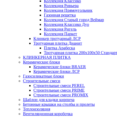
Коллекция Классико
Коллекция Ривьера
Коллекция Прямоугольник
Газонная решетка
Коллекция Старый город Веймар
Коллекция Классико Дуо
Коллекция Ригель
Коллекция Паркет
Клинкер тротуарный ЛСР
Тротуарная плитка Дианит
Плитка Арабеска
Тротуарная плитка 200х100х50 Стандар
КЛИНКЕРНАЯ ПЛИТКА
Керамические блоки
Керамические блоки BRAER
Керамические блоки ЛСР
Газосиликатные блоки
Строительные смеси
Строительные смеси PEREL
Строительные смеси PRIME
Строительные смеси PROMIX
Шаблон для кладки кирпича
Бетонные крышки на столбы и пролеты
Теплоизоляция
Вентиляционная коробочка